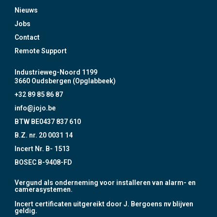
Nieuws
Jobs
Contact
Remote Support
Industrieweg-Noord 1199
3660 Oudsbergen (Opglabbeek)
+32 89 85 86 87
info@jojo.be
BTW BE0437 837 610
B.Z. nr. 20 0031 14
Incert Nr. B- 1513
BOSEC B-9408-FD
Vergund als onderneming voor installeren van alarm- en
camerasystemen.
Incert certificaten uitgereikt door J. Bergoens nv blijven
geldig.