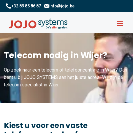
+32 89 85 86 87
info@jojo.be
Telecom nodig in Wijer?
Op zoek naar een telecom of telefooncentrale in Wijer? Dan
bent u bij JOJO SYSTEMS aan het juiste adres! Wij zijn dé
telecom specialist in Wijer.
Kiest u voor een vaste