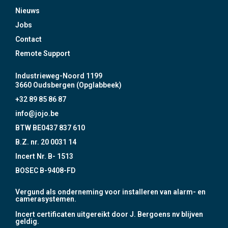
Nieuws
Jobs
Contact
Remote Support
Industrieweg-Noord 1199
3660 Oudsbergen (Opglabbeek)
+32 89 85 86 87
info@jojo.be
BTW BE0437 837 610
B.Z. nr. 20 0031 14
Incert Nr. B- 1513
BOSEC B-9408-FD
Vergund als onderneming voor installeren van alarm- en
camerasystemen.
Incert certificaten uitgereikt door J. Bergoens nv blijven
geldig.