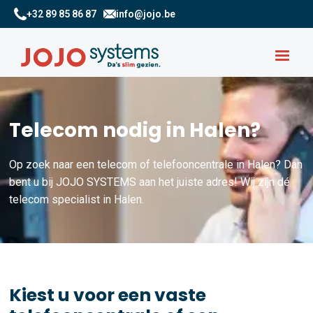
+32 89 85 86 87
info@jojo.be
Telecom nodig in Halen?
Op zoek naar een telecom of telefooncentrale in Halen? Dan
bent u bij JOJO SYSTEMS aan het juiste adres! Wij zijn dé
telecom specialist in Halen.
Kiest u voor een vaste