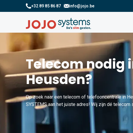
+32 89 85 86 87
info@jojo.be
Telecom nodig 
Heusden?
Op zoek naar een telecom of telefooncentrale in H
SYSTEMS aan het juiste adres! Wij zijn dé telecom 