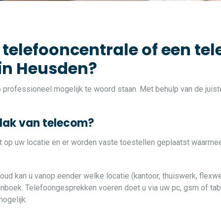
 telefooncentrale of een tel
 in Heusden?
zo professioneel mogelijk te woord staan. Met behulp van de jui
vlak van telecom?
at op uw locatie en er worden vaste toestellen geplaatst waarme
loud kan u vanop eender welke locatie (kantoor, thuiswerk, flexwe
oonboek. Telefoongesprekken voeren doet u via uw pc, gsm of table
ogelijk.