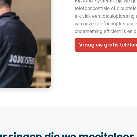
Bij JOJO Systems zijn we ges
telefooncentrale of cloudtel
elk vlak een totaaloplossing
van onze telefoonoplossingen
onderneming efficiënt is en bli
Vraag uw gratis telefo
assingen die we moeiteloos