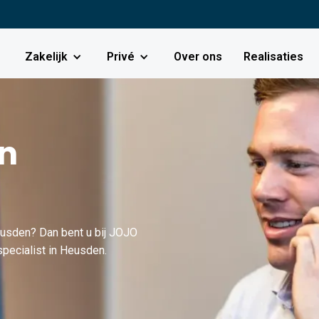
Zakelijk
Privé
Over ons
Realisaties
in
eusden? Dan bent u bij JOJO
specialist in Heusden.