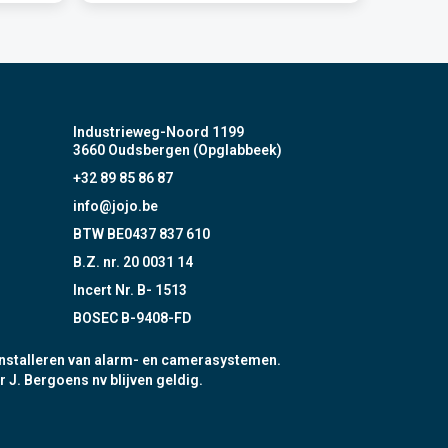
Industrieweg-Noord 1199
3660 Oudsbergen (Opglabbeek)
+32 89 85 86 87
info@jojo.be
BTW BE0437 837 610
B.Z. nr. 20 0031 14
Incert Nr. B- 1513
BOSEC B-9408-FD
nstalleren van alarm- en camerasystemen.
r J. Bergoens nv blijven geldig.