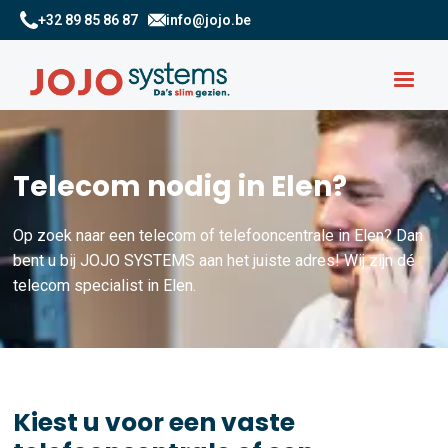
+32 89 85 86 87
info@jojo.be
Telecom nodig in Elen?
Op zoek naar een telecom of telefooncentrale in Elen? Dan
bent u bij JOJO SYSTEMS aan het juiste adres! Wij zijn dé
telecom specialist in Elen.
Kiest u voor een vaste