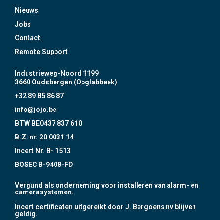
Nieuws
Jobs
Contact
Remote Support
Industrieweg-Noord 1199
3660 Oudsbergen (Opglabbeek)
+32 89 85 86 87
info@jojo.be
BTW BE0437 837 610
B.Z. nr. 20 0031 14
Incert Nr. B- 1513
BOSEC B-9408-FD
Vergund als onderneming voor installeren van alarm- en
camerasystemen.
Incert certificaten uitgereikt door J. Bergoens nv blijven
geldig.