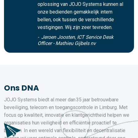
oplossing van JOJO Systems kunnen al
onze bedienden gemakkelijk intern
bellen, ook tussen de verschillende
vestigingen. Wij zijn zeer tevreden.
- Jeroen Joosten, ICT Service Desk
Officer - Mathieu Gijbels nv
Ons DNA
JOJO Systems biedt al meer dan 35 jaar betrouwbare
beveiliging, telecom en toegangscontrole in Limburg. Met
focus op kwaliteit, innovatie en klantgerichtheid helpen we
organisaties hun veiligheid en efficiëntie proactief te
beheren. In een wereld van flexibiliteit en decentralisatie