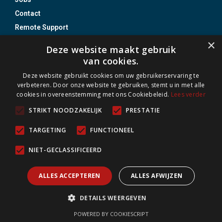
Contact
Remote Support
×
Deze website maakt gebruik
Industrieweg-Noord 1199
3660 Oudsbergen (Opglabbeek)
van cookies.
+32 89 85 86 87
Deze website gebruikt cookies om uw gebruikerservaring te
verbeteren. Door onze website te gebruiken, stemt u in met alle
info@jojo.be
cookies in overeenstemming met ons Cookiebeleid.
Lees verder
BTW BE0437 837 610
STRIKT NOODZAKELIJK
PRESTATIE
B.Z. nr. 20 0031 14
Incert Nr. B- 1513
TARGETING
FUNCTIONEEL
BOSEC B-9408-FD
NIET-GECLASSIFICEERD
Vergund als onderneming voor installeren van alarm- en
camerasystemen.
ALLES ACCEPTEREN
ALLES AFWIJZEN
Incert certificaten uitgereikt door J. Bergoens nv blijven
geldig.
DETAILS WEERGEVEN
POWERED BY COOKIESCRIPT
-
Algemene voorwaarden
Privacy Policy