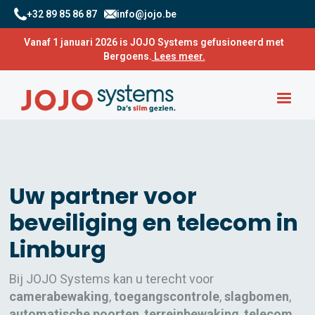
+32 89 85 86 87
info@jojo.be
Vanaf 1 januari 2026 is JOJO Systems gefusioneerd met
Bergoens.
Lees meer.
Uw partner voor
beveiliging en telecom in
Limburg
Bij JOJO Systems kan u terecht voor
camerabewaking
,
toegangscontrole
,
slagbomen
,
automatische poorten
,
terreinbewaking
,
telecom