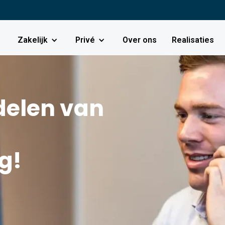
Zakelijk
Privé
Over ons
Realisaties
delen van
g!