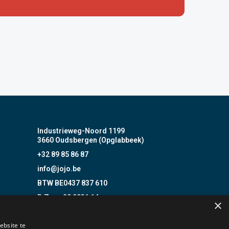
Industrieweg-Noord 1199
3660 Oudsbergen (Opglabbeek)
+32 89 85 86 87
info@jojo.be
BTW BE0437 837 610
B.Z. nr. 20 0031 14
×
Incert Nr. B- 1513
ebsite te
BOSEC B-9408-FD