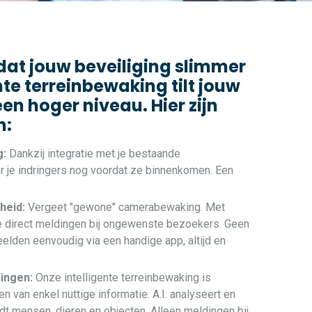
 dat jouw beveiliging slimmer
nte terreinbewaking tilt jouw
een hoger niveau. Hier zijn
n:
g:
Dankzij integratie met je bestaande
 je indringers nog voordat ze binnenkomen. Een
!
heid:
Vergeet "gewone" camerabewaking. Met
je direct meldingen bij ongewenste bezoekers. Geen
elden eenvoudig via een handige app, altijd en
dingen:
Onze intelligente terreinbewaking is
n van enkel nuttige informatie. A.I. analyseert en
idt mensen, dieren en objecten. Alleen meldingen bij