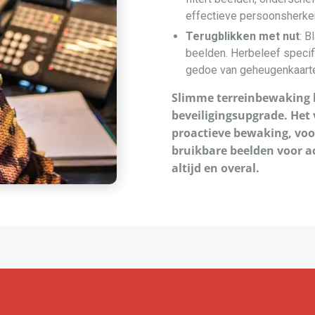
effectieve persoonsherke
Terugblikken met nut
: B
beelden. Herbeleef speci
gedoe van geheugenkaarten
Slimme terreinbewaking 
beveiligingsupgrade. Het 
proactieve bewaking, vo
bruikbare beelden voor ac
altijd en overal.
naar een hoger