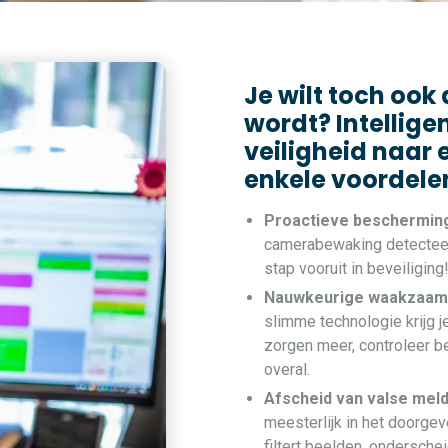
Je wilt toch ook
wordt? Intellige
veiligheid naar 
enkele voordele
Proactieve beschermin
camerabewaking detecteer
stap vooruit in beveiliging
Nauwkeurige waakzaam
slimme technologie krijg 
zorgen meer, controleer be
overal.
Afscheid van valse mel
meesterlijk in het doorgeve
filtert beelden, ondersche