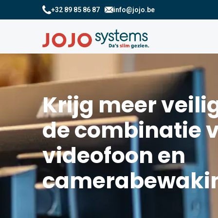
+32 89 85 86 87
info@jojo.be
Krijg meer veili
de combinatie 
videofoon en
camerabewaki