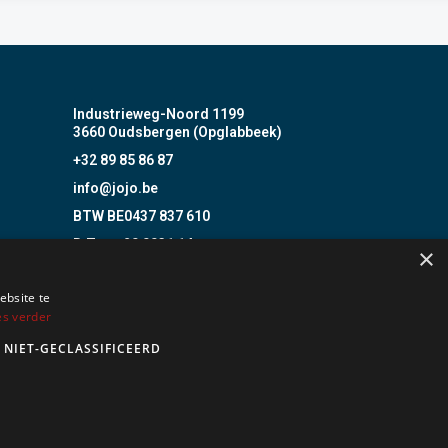
Industrieweg-Noord 1199
3660 Oudsbergen (Opglabbeek)
+32 89 85 86 87
info@jojo.be
BTW BE0437 837 610
B.Z. nr. 20 0031 14
×
Incert Nr. B- 1513
ebsite te
BOSEC B-9408-FD
es verder
nstalleren van alarm- en camerasystemen.
NIET-GECLASSIFICEERD
r J. Bergoens nv blijven geldig.