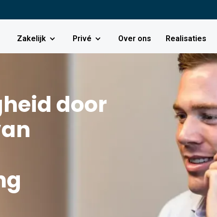
Zakelijk
Privé
Over ons
Realisaties
gheid door
van
ng