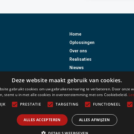
Home
Oplossingen
Over ons
Realisaties
Nieuws
Jobs
Deze website maakt gebruik van cookies.
Contact
site gebruikt cookies om uw gebruikerservaring te verbeteren. Door onze w
Remote Support
n, stemt u in met alle cookies in overeenstemming met ons Cookiebeleid.
Le
Vergund als onderneming voor i
IJK
PRESTATIE
TARGETING
FUNCTIONEEL
Incert certificaten uitgereikt doo
ALLES ACCEPTEREN
ALLES AFWIJZEN
-
Algemene voorwaarden
Privacy Policy
DETAILS WEERGEVEN