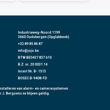
Industrieweg-Noord 1199
3660 Oudsbergen (Opglabbeek)
+32 89 85 86 87
info@jojo.be
BTW BE0437 837 610
B.Z. nr. 20 0031 14
Incert Nr. B- 1513
BOSEC B-9408-FD
nstalleren van alarm- en camerasystemen.
r J. Bergoens nv blijven geldig.