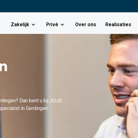
Zakelijk
Privé
Over ons
Realisaties
in
rdingen? Dan bent u bij JOJO
pecialist in Gerdingen.