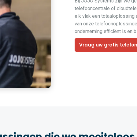
Bij JOJO Systems zijn we ges
telefooncentrale of cloudtel
elk vlak een totaaloplossing
van onze telefoonoplossingen
onderneming efficiënt is en bli
Vraag uw gratis telefo
assingen die we moeiteloos