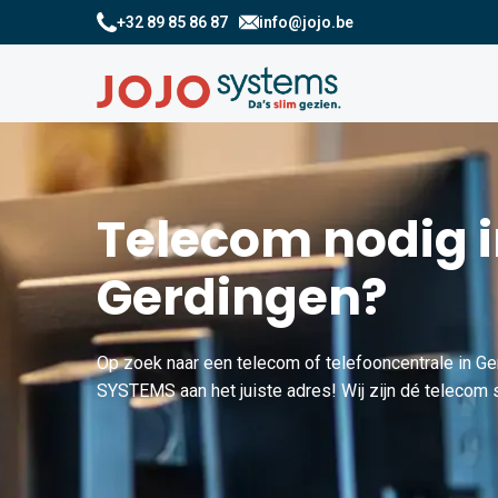
+32 89 85 86 87
info@jojo.be
Telecom nodig 
Gerdingen?
Op zoek naar een telecom of telefooncentrale in Ge
SYSTEMS aan het juiste adres! Wij zijn dé telecom s