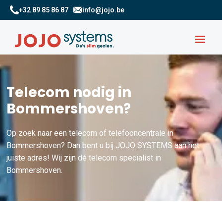
+32 89 85 86 87
info@jojo.be
Telecom nodig in
Bommershoven?
Op zoek naar een telecom of telefooncentrale in
Bommershoven? Dan bent u bij JOJO SYSTEMS aan het
juiste adres! Wij zijn dé telecom specialist in
Bommershoven.