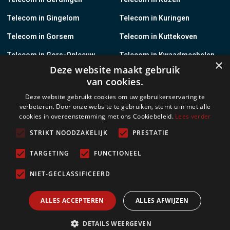
Telecom in Gingelom
Telecom in Kuringen
Telecom in Gorsem
Telecom in Kuttekoven
Telecom in Gors-Opleeuw
Telecom in Kwaadmechelen
×
Deze website maakt gebruik
Telecom in Gotem
Telecom in Lanaken
van cookies.
Telecom in Groot-Gelmen
Telecom in Lanklaar
Deze website gebruikt cookies om uw gebruikerservaring te
verbeteren. Door onze website te gebruiken, stemt u in met alle
Telecom in Groot-Loon
Telecom in Lauw
cookies in overeenstemming met ons Cookiebeleid.
Lees verder
Telecom in Grote-Brogel
Telecom in Leopoldsburg
STRIKT NOODZAKELIJK
PRESTATIE
Telecom in Grote-Spouwen
Telecom in Leut
TARGETING
FUNCTIONEEL
Telecom in Gruitrode
Telecom in Linkhout
NIET-GECLASSIFICEERD
Telecom in Guigoven
Telecom in Loksbergen
ALLES ACCEPTEREN
ALLES AFWIJZEN
Meer
DETAILS WEERGEVEN