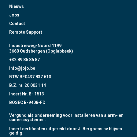
Nieuws
Jobs
Contact
Remote Support
Industrieweg-Noord 1199
3660 Oudsbergen (Opglabbeek)
+32 89 85 86 87
info@jojo.be
BTW BE0437 837 610
B.Z. nr. 20 0031 14
Incert Nr. B- 1513
BOSEC B-9408-FD
Vergund als onderneming voor installeren van alarm- en
camerasystemen.
Incert certificaten uitgereikt door J. Bergoens nv blijven
geldig.