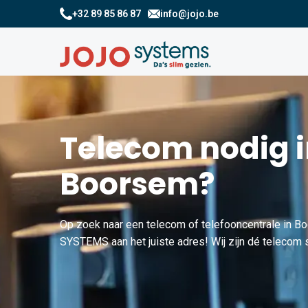
+32 89 85 86 87
info@jojo.be
Telecom nodig 
Boorsem?
Op zoek naar een telecom of telefooncentrale in B
SYSTEMS aan het juiste adres! Wij zijn dé telecom 