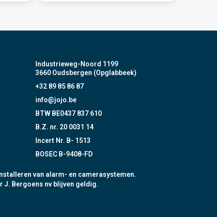
Industrieweg-Noord 1199
3660 Oudsbergen (Opglabbeek)
+32 89 85 86 87
info@jojo.be
BTW BE0437 837 610
B.Z. nr. 20 0031 14
Incert Nr. B- 1513
BOSEC B-9408-FD
nstalleren van alarm- en camerasystemen.
r J. Bergoens nv blijven geldig.