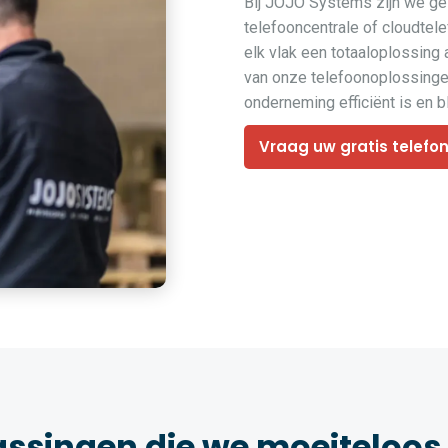
Bij JOJO Systems zijn we ges
telefooncentrale of cloudtel
elk vlak een totaaloplossing
van onze telefoonoplossingen
onderneming efficiënt is en bli
Vraag uw gratis telefo
assingen die we moeiteloos