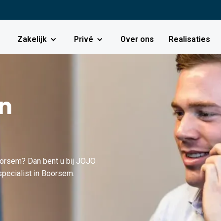
Zakelijk
Privé
Over ons
Realisaties
in
oorsem? Dan bent u bij JOJO
specialist in Boorsem.