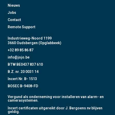
Nieuws
Jobs
Contact
Remote Support
Industrieweg-Noord 1199
3660 Oudsbergen (Opglabbeek)
+32 89 85 86 87
info@jojo.be
BTW BE0437 837 610
B.Z. nr. 20 0031 14
Incert Nr. B- 1513
BOSEC B-9408-FD
Vergund als onderneming voor installeren van alarm- en
camerasystemen.
Incert certificaten uitgereikt door J. Bergoens nv blijven
geldig.