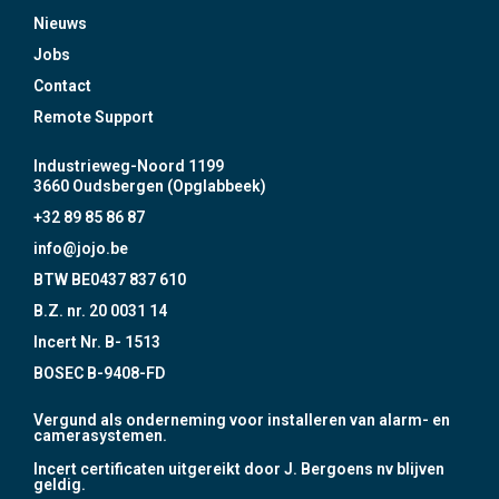
Nieuws
Jobs
Contact
Remote Support
Industrieweg-Noord 1199
3660 Oudsbergen (Opglabbeek)
+32 89 85 86 87
info@jojo.be
BTW BE0437 837 610
B.Z. nr. 20 0031 14
Incert Nr. B- 1513
BOSEC B-9408-FD
Vergund als onderneming voor installeren van alarm- en
camerasystemen.
Incert certificaten uitgereikt door J. Bergoens nv blijven
geldig.