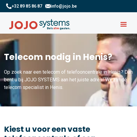
+32 89 85 86 87
info@jojo.be
Telecom nodig in Henis?
Op zoek naar een telecom of telefooncentrale in Henis? Dan
bent u bij JOJO SYSTEMS aan het juiste adres! Wij zijn dé
telecom specialist in Henis.
Kiest u voor een vaste