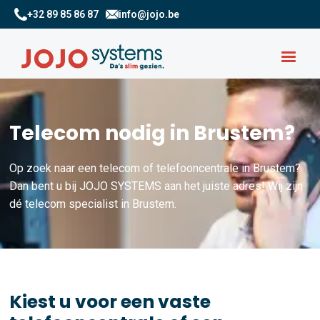
+32 89 85 86 87
info@jojo.be
Telecom nodig in Brustem?
Op zoek naar een telecom of telefooncentrale in Brustem?
Dan bent u bij JOJO SYSTEMS aan het juiste adres! Wij zijn
dé telecom specialist in Brustem.
Kiest u voor een vaste