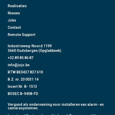
Realisaties
Nieuws
Jobs
Contact
Remote Support
Industrieweg-Noord 1199
3660 Oudsbergen (Opglabbeek)
+32 89 85 86 87
info@jojo.be
BTW BE0437 837 610
B.Z. nr. 20 0031 14
Incert Nr. B- 1513
BOSEC B-9408-FD
Vergund als onderneming voor installeren van alarm- en
camerasystemen.