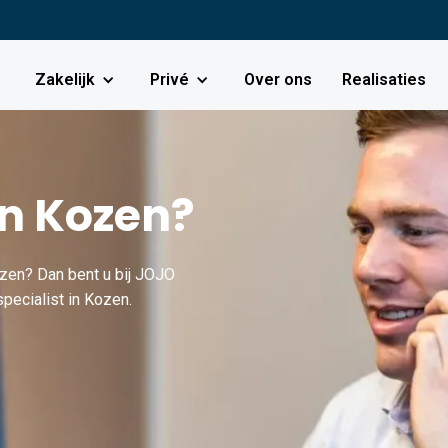
Zakelijk
Privé
Over ons
Realisaties
in Kozen?
ozen? Dan bent u bij JOJO
pecialist in Kozen.