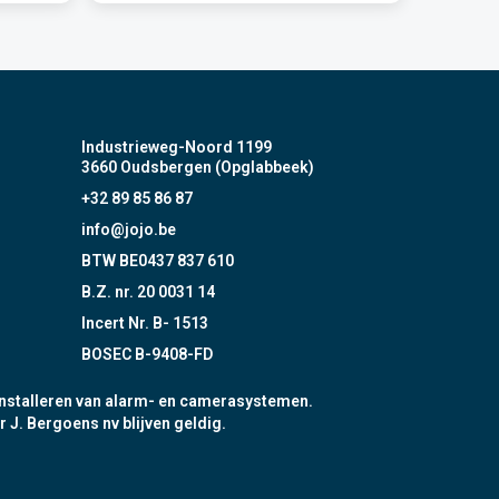
Industrieweg-Noord 1199
3660 Oudsbergen (Opglabbeek)
+32 89 85 86 87
info@jojo.be
BTW BE0437 837 610
B.Z. nr. 20 0031 14
Incert Nr. B- 1513
BOSEC B-9408-FD
nstalleren van alarm- en camerasystemen.
r J. Bergoens nv blijven geldig.