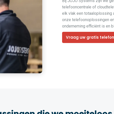
Bij JOJO Systems zijn we ges
telefooncentrale of cloudtel
elk vlak een totaaloplossing
onze telefoonoplossingen en 
onderneming efficiënt is en bli
Vraag uw gratis telefo
assingen die we moeiteloos