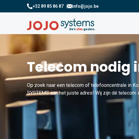
+32 89 85 86 87
info@jojo.be
Telecom nodig 
Op zoek naar een telecom of telefooncentrale in K
SYSTEMS aan het juiste adres! Wij zijn dé telecom s