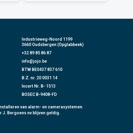
Industrieweg-Noord 1199
3660 Oudsbergen (Opglabbeek)
+32 89 85 86 87
info@jojo.be
BTW BE0437 837 610
B.Z. nr. 20 0031 14
Incert Nr. B- 1513
BOSEC B-9408-FD
nstalleren van alarm- en camerasystemen.
r J. Bergoens nv blijven geldig.