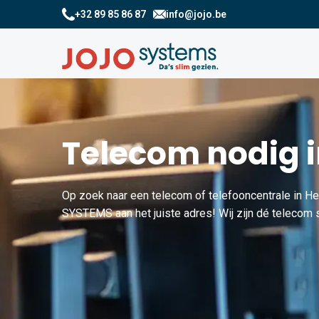
+32 89 85 86 87
info@jojo.be
Telecom nodig 
Op zoek naar een telecom of telefooncentrale in H
SYSTEMS aan het juiste adres! Wij zijn dé telecom s