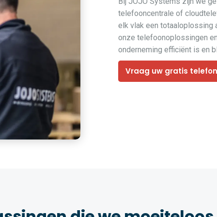
Bij JOJO Systems zijn we ges
telefooncentrale of cloudtel
elk vlak een totaaloplossing
onze telefoonoplossingen en 
onderneming efficiënt is en bli
Vraag uw gratis telefo
assingen die we moeiteloos