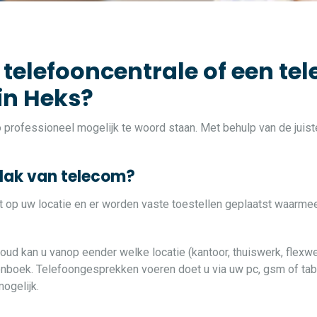
 telefooncentrale of een tel
 in Heks?
zo professioneel mogelijk te woord staan. Met behulp van de jui
vlak van telecom?
at op uw locatie en er worden vaste toestellen geplaatst waarme
loud kan u vanop eender welke locatie (kantoor, thuiswerk, flexwe
oonboek. Telefoongesprekken voeren doet u via uw pc, gsm of table
ogelijk.