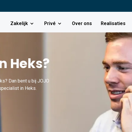
Zakelijk
Privé
Over ons
Realisaties
in Heks?
eks? Dan bent u bij JOJO
pecialist in Heks.