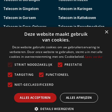
Telecom in Gingelom
Telecom in Kuringen
Telecom in Gorsem
Telecom in Kuttekoven
Telecom in Gors-Opleeuw
Telecom in Kwaadmechelen
×
Deze website maakt gebruik
Telecom in Gotem
Telecom in Lanaken
van cookies.
Telecom in Groot-Gelmen
Telecom in Lanklaar
Deze website gebruikt cookies om uw gebruikerservaring te
verbeteren. Door onze website te gebruiken, stemt u in met alle
Telecom in Groot-Loon
Telecom in Lauw
cookies in overeenstemming met ons Cookiebeleid.
Lees verder
Telecom in Grote-Brogel
Telecom in Leopoldsburg
STRIKT NOODZAKELIJK
PRESTATIE
Telecom in Grote-Spouwen
Telecom in Leut
TARGETING
FUNCTIONEEL
Telecom in Gruitrode
Telecom in Linkhout
NIET-GECLASSIFICEERD
Telecom in Guigoven
Telecom in Loksbergen
ALLES ACCEPTEREN
ALLES AFWIJZEN
Meer
DETAILS WEERGEVEN