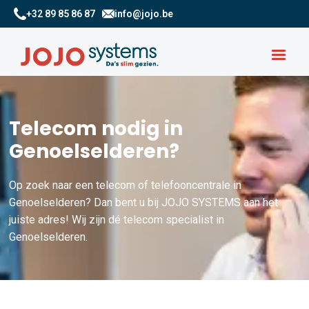
+32 89 85 86 87
info@jojo.be
Telecom nodig in
Genoelselderen?
Op zoek naar een telecom of telefooncentrale in
Genoelselderen? Dan bent u bij JOJO SYSTEMS aan het
juiste adres! Wij zijn dé telecom specialist in
Genoelselderen.