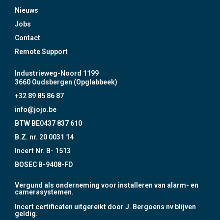
Nieuws
Jobs
Contact
Remote Support
Industrieweg-Noord 1199
3660 Oudsbergen (Opglabbeek)
+32 89 85 86 87
info@jojo.be
BTW BE0437 837 610
B.Z. nr. 20 0031 14
Incert Nr. B- 1513
BOSEC B-9408-FD
Vergund als onderneming voor installeren van alarm- en
camerasystemen.
Incert certificaten uitgereikt door J. Bergoens nv blijven
geldig.