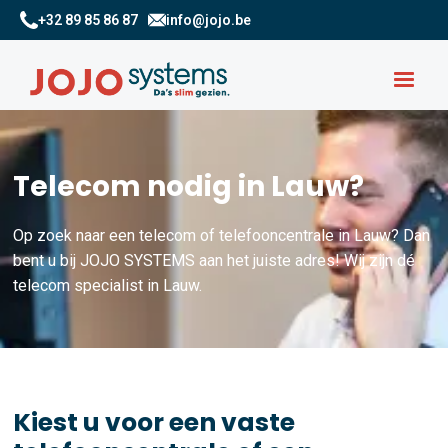
+32 89 85 86 87
info@jojo.be
Telecom nodig in Lauw?
Op zoek naar een telecom of telefooncentrale in Lauw? Dan
bent u bij JOJO SYSTEMS aan het juiste adres! Wij zijn dé
telecom specialist in Lauw.
Kiest u voor een vaste