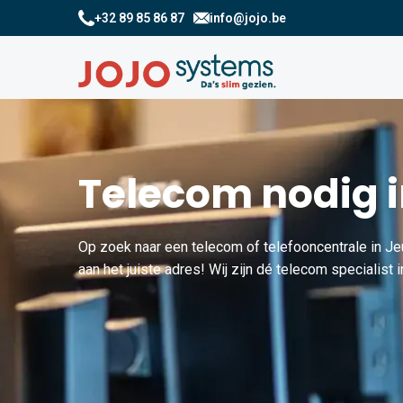
+32 89 85 86 87
info@jojo.be
Telecom nodig i
Op zoek naar een telecom of telefooncentrale in 
aan het juiste adres! Wij zijn dé telecom specialist i