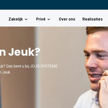
Zakelijk
Privé
Over ons
Realisaties
n Jeuk?
Jeuk? Dan bent u bij JOJO SYSTEMS
n Jeuk.