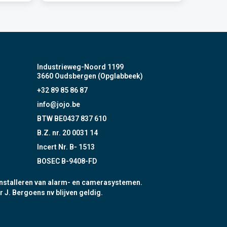
Industrieweg-Noord 1199
3660 Oudsbergen (Opglabbeek)
+32 89 85 86 87
info@jojo.be
BTW BE0437 837 610
B.Z. nr. 20 0031 14
Incert Nr. B- 1513
BOSEC B-9408-FD
nstalleren van alarm- en camerasystemen.
r J. Bergoens nv blijven geldig.