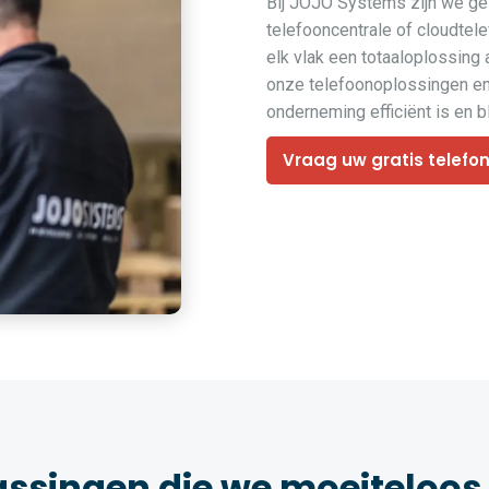
Bij JOJO Systems zijn we ges
telefooncentrale of cloudtel
elk vlak een totaaloplossing 
onze telefoonoplossingen en 
onderneming efficiënt is en bli
Vraag uw gratis telefo
assingen die we moeiteloos