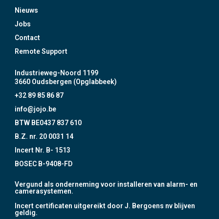
Nieuws
Jobs
Contact
Remote Support
Industrieweg-Noord 1199
3660 Oudsbergen (Opglabbeek)
+32 89 85 86 87
info@jojo.be
BTW BE0437 837 610
B.Z. nr. 20 0031 14
Incert Nr. B- 1513
BOSEC B-9408-FD
Vergund als onderneming voor installeren van alarm- en
camerasystemen.
Incert certificaten uitgereikt door J. Bergoens nv blijven
geldig.