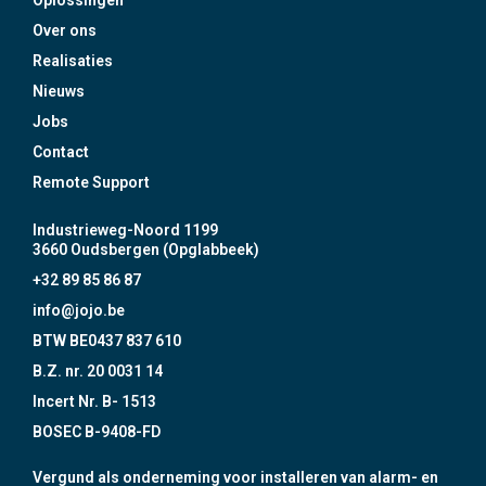
Oplossingen
Over ons
Realisaties
Nieuws
Jobs
Contact
Remote Support
Industrieweg-Noord 1199
3660 Oudsbergen (Opglabbeek)
+32 89 85 86 87
info@jojo.be
BTW BE0437 837 610
B.Z. nr. 20 0031 14
Incert Nr. B- 1513
BOSEC B-9408-FD
Vergund als onderneming voor installeren van alarm- en