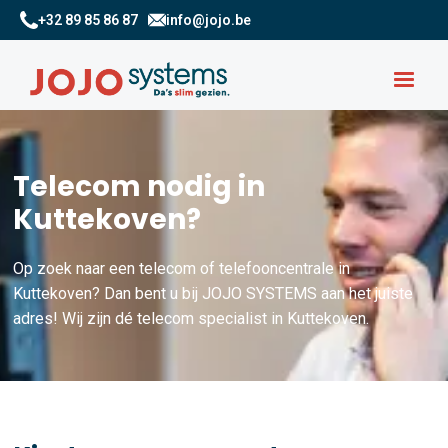
+32 89 85 86 87
info@jojo.be
Telecom nodig in
Kuttekoven?
Op zoek naar een telecom of telefooncentrale in
Kuttekoven? Dan bent u bij JOJO SYSTEMS aan het juiste
adres! Wij zijn dé telecom specialist in Kuttekoven.