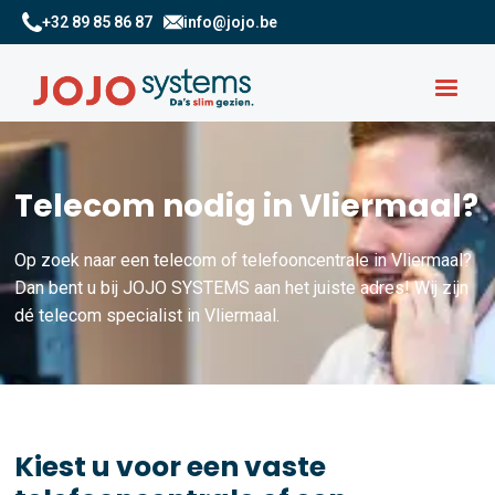
+32 89 85 86 87
info@jojo.be
Telecom nodig in Vliermaal?
Op zoek naar een telecom of telefooncentrale in Vliermaal?
Dan bent u bij JOJO SYSTEMS aan het juiste adres! Wij zijn
dé telecom specialist in Vliermaal.
Kiest u voor een vaste