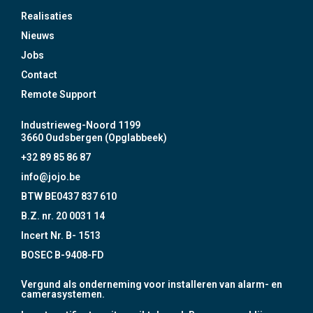
Realisaties
Nieuws
Jobs
Contact
Remote Support
Industrieweg-Noord 1199
3660 Oudsbergen (Opglabbeek)
+32 89 85 86 87
info@jojo.be
BTW BE0437 837 610
B.Z. nr. 20 0031 14
Incert Nr. B- 1513
BOSEC B-9408-FD
Vergund als onderneming voor installeren van alarm- en
camerasystemen.