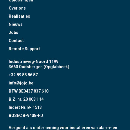
Oplossingen
Over ons
Realisaties
Nieuws
Jobs
Contact
Remote Support
Industrieweg-Noord 1199
3660 Oudsbergen (Opglabbeek)
+32 89 85 86 87
info@jojo.be
BTW BE0437 837 610
B.Z. nr. 20 0031 14
Incert Nr. B- 1513
BOSEC B-9408-FD
Vergund als onderneming voor installeren van alarm- en