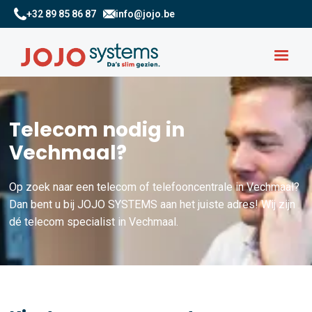
+32 89 85 86 87
info@jojo.be
Telecom nodig in
Vechmaal?
Op zoek naar een telecom of telefooncentrale in Vechmaal?
Dan bent u bij JOJO SYSTEMS aan het juiste adres! Wij zijn
dé telecom specialist in Vechmaal.