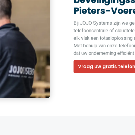
beveiligings
Pieters-Voer
Bij JOJO Systems zijn we ges
telefooncentrale of cloudtel
elk vlak een totaaloplossing 
Met behulp van onze telefoon
dat uw onderneming efficiënt i
Vraag uw gratis telefo