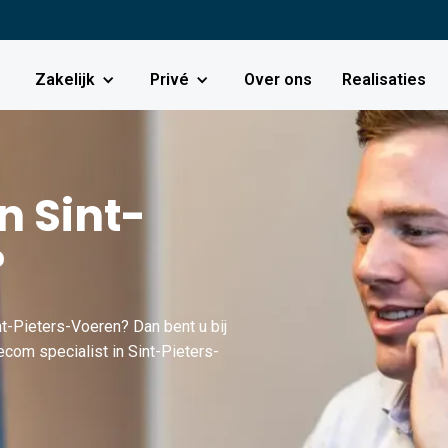
Zakelijk
Privé
Over ons
Realisaties
n Sint-
?
nt-Pieters-Voeren? Dan bent u bij
com specialist in Sint-Pieters-