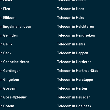
n Eksel
Telecom in Heers
n Elen
Telecom in Hees
n Ellikom
Telecom in Heks
in Engelmanshoven
Telecom in Helchteren
n Gelinden
Telecom in Hendrieken
n Gellik
Telecom in Henis
in Genk
Telecom in Heppen
in Genoelselderen
Telecom in Herderen
in Gerdingen
Telecom in Herk-de-Stad
in Gingelom
Telecom in Herstappe
in Gorsem
Telecom in Herten
in Gors-Opleeuw
Telecom in Heusden
in Gotem
Telecom in Hoelbeek