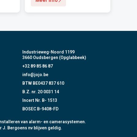
Meer info
Industrieweg-Noord 1199
3660 Oudsbergen (Opglabbeek)
+32 89 85 86 87
info@jojo.be
BTW BE0437 837 610
B.Z. nr. 20 0031 14
Incert Nr. B- 1513
BOSEC B-9408-FD
nstalleren van alarm- en camerasystemen.
r J. Bergoens nv blijven geldig.