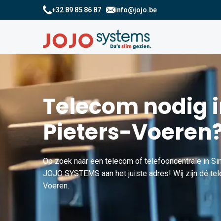
+32 89 85 86 87
info@jojo.be
Telecom nodig i
Pieters-Voeren
Op zoek naar een telecom of telefooncentrale in Si
JOJO SYSTEMS aan het juiste adres! Wij zijn dé tele
Voeren.