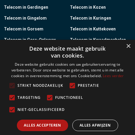
Telecom in Gerdingen
Telecom in Kozen
Telecom in Gingelom
Telecom in Kuringen
Telecom in Gorsem
Telecom in Kuttekoven
Telecom in Gors-Opleeuw
Telecom in Kwaadmechelen
×
Deze website maakt gebruik
Telecom in Gotem
Telecom in Lanaken
van cookies.
Telecom in Groot-Gelmen
Telecom in Lanklaar
Deze website gebruikt cookies om uw gebruikerservaring te
verbeteren. Door onze website te gebruiken, stemt u in met alle
Telecom in Groot-Loon
Telecom in Lauw
cookies in overeenstemming met ons Cookiebeleid.
Lees verder
Telecom in Grote-Brogel
Telecom in Leopoldsburg
STRIKT NOODZAKELIJK
PRESTATIE
Telecom in Grote-Spouwen
Telecom in Leut
TARGETING
FUNCTIONEEL
Telecom in Gruitrode
Telecom in Linkhout
NIET-GECLASSIFICEERD
Telecom in Guigoven
Telecom in Loksbergen
ALLES ACCEPTEREN
ALLES AFWIJZEN