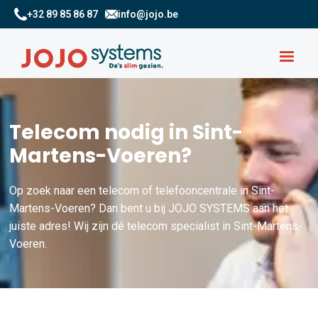
+32 89 85 86 87
info@jojo.be
Telecom nodig in Sint-
Martens-Voeren?
Op zoek naar een telecom of telefooncentrale in Sint-
Martens-Voeren? Dan bent u bij JOJO SYSTEMS aan het
juiste adres! Wij zijn dé telecom specialist in Sint-Martens-
Voeren.