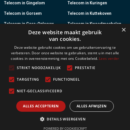
Telecom in Gingelom
Telecom in Kuringen
Telecom in Gorsem
Telecom in Kuttekoven
Telecom in Gors-Opleeuw
Telecom in Kwaadmechelen
×
Deze website maakt gebruik
Telecom in Gotem
Telecom in Lanaken
van cookies.
Telecom in Groot-Gelmen
Telecom in Lanklaar
Deze website gebruikt cookies om uw gebruikerservaring te
verbeteren. Door onze website te gebruiken, stemt u in met alle
Telecom in Groot-Loon
Telecom in Lauw
cookies in overeenstemming met ons Cookiebeleid.
Lees verder
Telecom in Grote-Brogel
Telecom in Leopoldsburg
STRIKT NOODZAKELIJK
PRESTATIE
Telecom in Grote-Spouwen
Telecom in Leut
TARGETING
FUNCTIONEEL
Telecom in Gruitrode
Telecom in Linkhout
NIET-GECLASSIFICEERD
Telecom in Guigoven
Telecom in Loksbergen
ALLES ACCEPTEREN
ALLES AFWIJZEN
Meer
DETAILS WEERGEVEN
POWERED BY COOKIESCRIPT