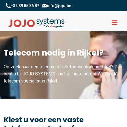
+32 89 85 86 87
info@jojo.be
Telecom nodig in Rijkel?
Op zoek naar een telecom of telefooncentrale in Rijkel? Dan
bent u bij JOJO SYSTEMS aan het juiste adres! Wij zijn dé
telecom specialist in Rijkel.
Kiest u voor een vaste