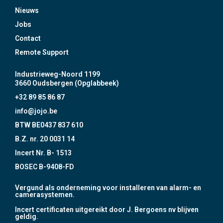
Nieuws
Jobs
Contact
Remote Support
Industrieweg-Noord 1199
3660 Oudsbergen (Opglabbeek)
+32 89 85 86 87
info@jojo.be
BTW BE0437 837 610
B.Z. nr. 20 0031 14
Incert Nr. B- 1513
BOSEC B-9408-FD
Vergund als onderneming voor installeren van alarm- en
camerasystemen.
Incert certificaten uitgereikt door J. Bergoens nv blijven
geldig.