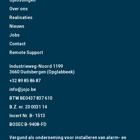
Oplossingen
Over ons
Realisaties
Nieuws
Jobs
Contact
Remote Support
Industrieweg-Noord 1199
3660 Oudsbergen (Opglabbeek)
+32 89 85 86 87
info@jojo.be
BTW BE0437 837 610
B.Z. nr. 20 0031 14
Incert Nr. B- 1513
BOSEC B-9408-FD
Vergund als onderneming voor installeren van alarm- en