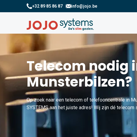
+32 89 85 86 87
info@jojo.be
Telecom nodig 
Munsterbilzen?
Op zoek naar een telecom of telefooncentrale in Mu
SYSTEMS aan het juiste adres! Wij zijn dé telecom s