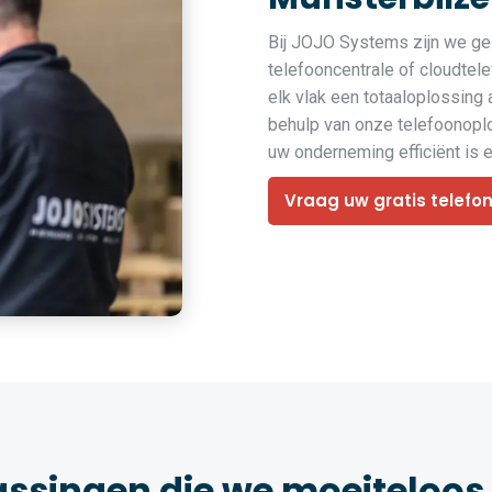
Bij JOJO Systems zijn we ges
telefooncentrale of cloudtel
elk vlak een totaaloplossing
behulp van onze telefoonoplo
uw onderneming efficiënt is en
Vraag uw gratis telefo
assingen die we moeiteloos