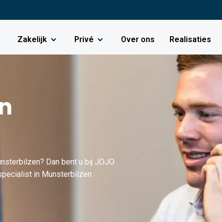
Zakelijk
Privé
Over ons
Realisaties
in
nsterbilzen? Dan bent u bij JOJO
pecialist in Munsterbilzen.