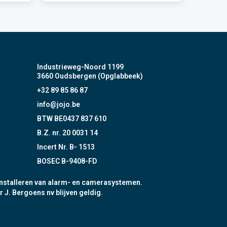
Industrieweg-Noord 1199
3660 Oudsbergen (Opglabbeek)
+32 89 85 86 87
info@jojo.be
BTW BE0437 837 610
B.Z. nr. 20 0031 14
Incert Nr. B- 1513
BOSEC B-9408-FD
nstalleren van alarm- en camerasystemen.
r J. Bergoens nv blijven geldig.