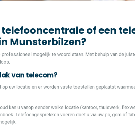
 telefooncentrale of een tel
 in Munsterbilzen?
zo professioneel mogelijk te woord staan. Met behulp van de jui
loos.
vlak van telecom?
at op uw locatie en er worden vaste toestellen geplaatst waarme
loud kan u vanop eender welke locatie (kantoor, thuiswerk, flexwe
oonboek. Telefoongesprekken voeren doet u via uw pc, gsm of table
ogelijk.