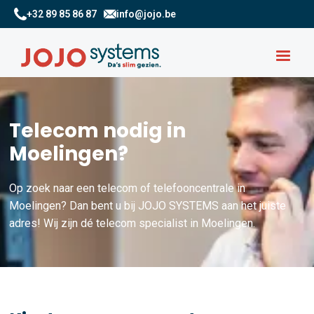
+32 89 85 86 87
info@jojo.be
Telecom nodig in
Moelingen?
Op zoek naar een telecom of telefooncentrale in
Moelingen? Dan bent u bij JOJO SYSTEMS aan het juiste
adres! Wij zijn dé telecom specialist in Moelingen.