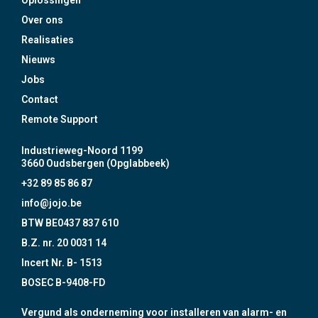
Oplossingen
Over ons
Realisaties
Nieuws
Jobs
Contact
Remote Support
Industrieweg-Noord 1199
3660 Oudsbergen (Opglabbeek)
+32 89 85 86 87
info@jojo.be
BTW BE0437 837 610
B.Z. nr. 20 0031 14
Incert Nr. B- 1513
BOSEC B-9408-FD
Vergund als onderneming voor installeren van alarm- en