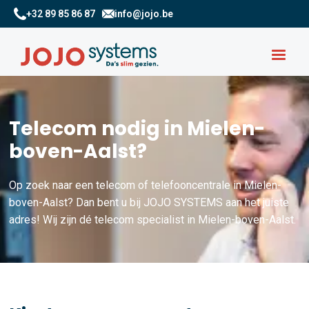
+32 89 85 86 87
info@jojo.be
Telecom nodig in Mielen-
boven-Aalst?
Op zoek naar een telecom of telefooncentrale in Mielen-
boven-Aalst? Dan bent u bij JOJO SYSTEMS aan het juiste
adres! Wij zijn dé telecom specialist in Mielen-boven-Aalst.