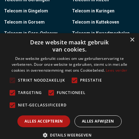
Telecom in Gingelom
Telecom in Kuringen
Telecom in Gorsem
Telecom in Kuttekoven
Telecom in Gors-Opleeuw
Telecom in Kwaadmechelen
×
Deze website maakt gebruik
Telecom in Gotem
Telecom in Lanaken
van cookies.
Telecom in Groot-Gelmen
Telecom in Lanklaar
Deze website gebruikt cookies om uw gebruikerservaring te
verbeteren. Door onze website te gebruiken, stemt u in met alle
Telecom in Groot-Loon
Telecom in Lauw
cookies in overeenstemming met ons Cookiebeleid.
Lees verder
Telecom in Grote-Brogel
Telecom in Leopoldsburg
STRIKT NOODZAKELIJK
PRESTATIE
Telecom in Grote-Spouwen
Telecom in Leut
TARGETING
FUNCTIONEEL
Telecom in Gruitrode
Telecom in Linkhout
NIET-GECLASSIFICEERD
Telecom in Guigoven
Telecom in Loksbergen
ALLES ACCEPTEREN
ALLES AFWIJZEN
Meer
DETAILS WEERGEVEN