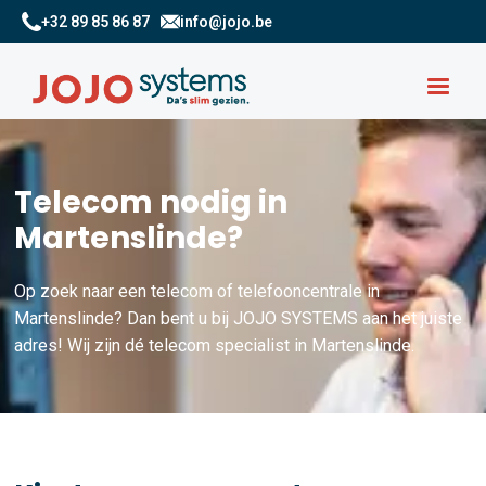
+32 89 85 86 87
info@jojo.be
Telecom nodig in
Martenslinde?
Op zoek naar een telecom of telefooncentrale in
Martenslinde? Dan bent u bij JOJO SYSTEMS aan het juiste
adres! Wij zijn dé telecom specialist in Martenslinde.