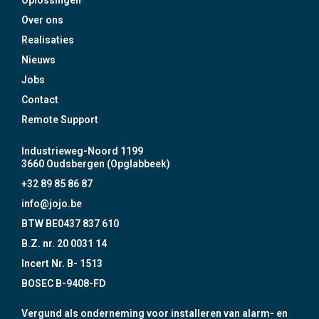
Oplossingen
Over ons
Realisaties
Nieuws
Jobs
Contact
Remote Support
Industrieweg-Noord 1199
3660 Oudsbergen (Opglabbeek)
+32 89 85 86 87
info@jojo.be
BTW BE0437 837 610
B.Z. nr. 20 0031 14
Incert Nr. B- 1513
BOSEC B-9408-FD
Vergund als onderneming voor installeren van alarm- en