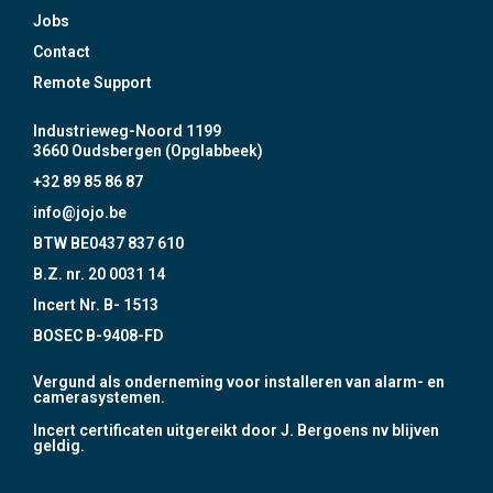
Jobs
Contact
Remote Support
Industrieweg-Noord 1199
3660 Oudsbergen (Opglabbeek)
+32 89 85 86 87
info@jojo.be
BTW BE0437 837 610
B.Z. nr. 20 0031 14
Incert Nr. B- 1513
BOSEC B-9408-FD
Vergund als onderneming voor installeren van alarm- en
camerasystemen.
Incert certificaten uitgereikt door J. Bergoens nv blijven
geldig.