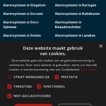
Alarmsysteem in Gingelom
Alarmsysteem in Kuringen
Alarmsysteem in Gorsem
Alarmsysteem in Kuttekoven
Alarmsysteem in Gors-
Alarmsysteem in
Opleeuw
Kwaadmechelen
Alarmsysteem in Gotem
Alarmsysteem in Lanaken
×
Alarmsysteem in Groot-
Alarmsysteem in Lanklaar
Deze website maakt gebruik
Gelmen
van cookies.
Alarmsysteem in Groot-Loon
Alarmsysteem in Lauw
Deze website gebruikt cookies om uw gebruikerservaring te
verbeteren. Door onze website te gebruiken, stemt u in met alle
Alarmsysteem in Grote-
Alarmsysteem in
cookies in overeenstemming met ons Cookiebeleid.
Lees verder
Brogel
Leopoldsburg
STRIKT NOODZAKELIJK
PRESTATIE
Alarmsysteem in Grote-
Alarmsysteem in Leut
Spouwen
TARGETING
FUNCTIONEEL
Alarmsysteem in Gruitrode
Alarmsysteem in Linkhout
NIET-GECLASSIFICEERD
Alarmsysteem in Guigoven
Alarmsysteem in Loksbergen