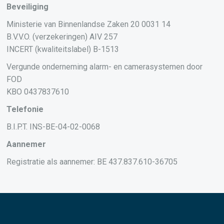
Beveiliging
Ministerie van Binnenlandse Zaken 20 0031 14
B.V.V.O. (verzekeringen) AIV 257
INCERT (kwaliteitslabel) B-1513
Vergunde onderneming alarm- en camerasystemen door
FOD
KBO 0437837610
Telefonie
B.I.P.T. INS-BE-04-02-0068
Aannemer
Registratie als aannemer: BE 437.837.610-36705