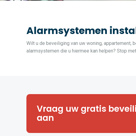
Alarmsystemen instal
Wilt u de beveiliging van uw woning, appartement, b
alarmsystemen die u hiermee kan helpen? Stop met z
Hoe veilig is uw huis, appartemen
Vraag uw gratis bevei
of magazijn? Vraag een vrijblij
veiligheidsanalyse aan.
aan