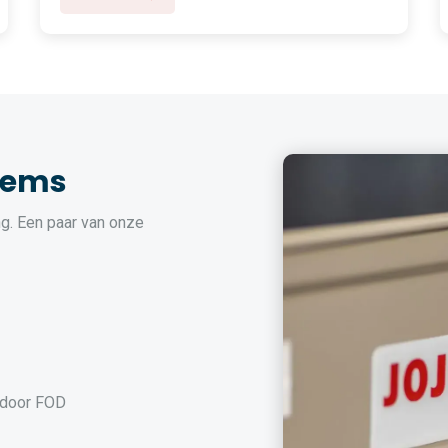
tems
g. Een paar van onze
 door FOD