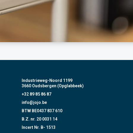
Industrieweg-Noord 1199
3660 Oudsbergen (Opglabbeek)
+32 89 85 86 87
info@jojo.be
BTW BE0437 837 610
B.Z. nr. 20 0031 14
Incert Nr. B- 1513