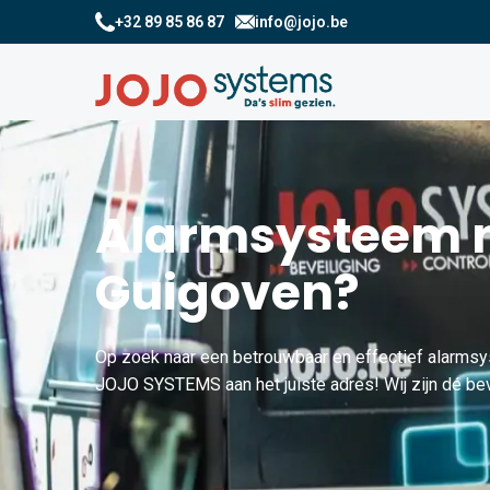
+32 89 85 86 87
info@jojo.be
Alarmsysteem n
Guigoven?
Op zoek naar een betrouwbaar en effectief alarmsy
JOJO SYSTEMS aan het juiste adres! Wij zijn dé bev