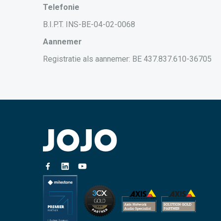
Telefonie
B.I.P.T. INS-BE-04-02-0068
Aannemer
Registratie als aannemer: BE 437.837.610-36705