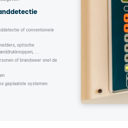
anddetectie
nddetectie of conventionele
melders, optische
randdrukknoppen, … .
rsonen of brandweer snel de
men
s geplaatste systemen.