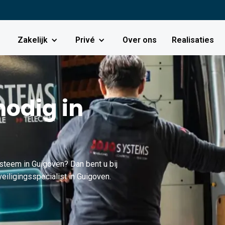
Zakelijk
Privé
Over ons
Realisaties
odig in
steem in Guigoven? Dan bent u bij
eiligingsspecialist in Guigoven.