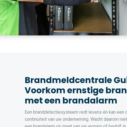
Brandmeldcentrale Gu
Voorkom ernstige bra
met een brandalarm
Een branddetectiesysteem redt levens én kan een cr
continuïteit van uw onderneming. Wacht daarom niet t
een brandalarm op maat van uw woning of bedrijf in