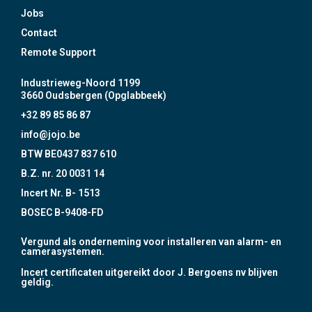
Jobs
Contact
Remote Support
Industrieweg-Noord 1199
3660 Oudsbergen (Opglabbeek)
+32 89 85 86 87
info@jojo.be
BTW BE0437 837 610
B.Z. nr. 20 0031 14
Incert Nr. B- 1513
BOSEC B-9408-FD
Vergund als onderneming voor installeren van alarm- en
camerasystemen.
Incert certificaten uitgereikt door J. Bergoens nv blijven
geldig.