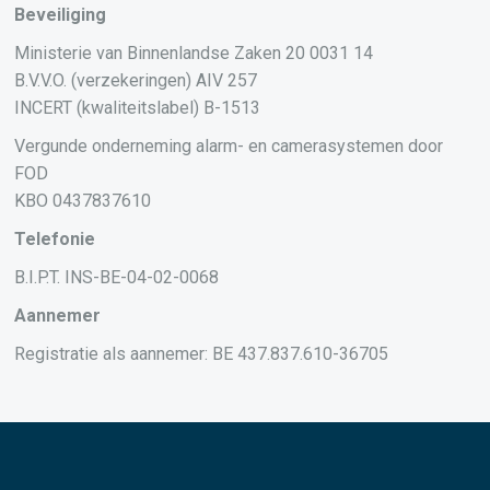
Beveiliging
Ministerie van Binnenlandse Zaken 20 0031 14
B.V.V.O. (verzekeringen) AIV 257
INCERT (kwaliteitslabel) B-1513
Vergunde onderneming alarm- en camerasystemen door
FOD
KBO 0437837610
Telefonie
B.I.P.T. INS-BE-04-02-0068
Aannemer
Registratie als aannemer: BE 437.837.610-36705