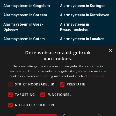
Alarmsysteem in Gingelom
Alarmsysteem in Kuringen
Alarmsysteem in Gorsem
Alarmsysteem in Kuttekoven
Alarmsysteem in Gors-
Alarmsysteem in
Opleeuw
Kwaadmechelen
Alarmsysteem in Gotem
Alarmsysteem in Lanaken
×
Alarmsysteem in Groot-
Alarmsysteem in Lanklaar
Deze website maakt gebruik
Gelmen
van cookies.
Alarmsysteem in Groot-Loon
Alarmsysteem in Lauw
Deze website gebruikt cookies om uw gebruikerservaring te
verbeteren. Door onze website te gebruiken, stemt u in met alle
Alarmsysteem in Grote-
Alarmsysteem in
cookies in overeenstemming met ons Cookiebeleid.
Lees verder
Brogel
Leopoldsburg
STRIKT NOODZAKELIJK
PRESTATIE
Alarmsysteem in Grote-
Alarmsysteem in Leut
Spouwen
TARGETING
FUNCTIONEEL
Alarmsysteem in Gruitrode
Alarmsysteem in Linkhout
NIET-GECLASSIFICEERD
Alarmsysteem in Guigoven
Alarmsysteem in Loksbergen