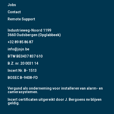
Jobs
Contact
Remote Support
Industrieweg-Noord 1199
3660 Oudsbergen (Opglabbeek)
+32 89 85 86 87
info@jojo.be
BTW BE0437 837 610
B.Z. nr. 20 0031 14
Incert Nr. B- 1513
BOSEC B-9408-FD
Vergund als onderneming voor installeren van alarm- en
camerasystemen.
Incert certificaten uitgereikt door J. Bergoens nv blijven
geldig.