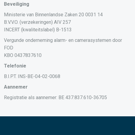
Beveiliging
Ministerie van Binnenlandse Zaken 20 0031 14
B.V.V.O. (verzekeringen) AIV 257
INCERT (kwaliteitslabel) B-1513
Vergunde onderneming alarm- en camerasystemen door
FOD
KBO 0437837610
Telefonie
B.I.P.T. INS-BE-04-02-0068
Aannemer
Registratie als aannemer: BE 437.837.610-36705