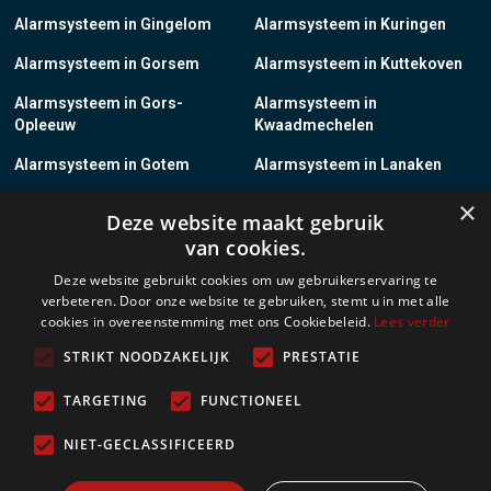
Alarmsysteem in Gingelom
Alarmsysteem in Kuringen
Alarmsysteem in Gorsem
Alarmsysteem in Kuttekoven
Alarmsysteem in Gors-
Alarmsysteem in
Opleeuw
Kwaadmechelen
Alarmsysteem in Gotem
Alarmsysteem in Lanaken
×
Alarmsysteem in Groot-
Alarmsysteem in Lanklaar
Deze website maakt gebruik
Gelmen
van cookies.
Alarmsysteem in Groot-Loon
Alarmsysteem in Lauw
Deze website gebruikt cookies om uw gebruikerservaring te
verbeteren. Door onze website te gebruiken, stemt u in met alle
Alarmsysteem in Grote-
Alarmsysteem in
cookies in overeenstemming met ons Cookiebeleid.
Lees verder
Brogel
Leopoldsburg
STRIKT NOODZAKELIJK
PRESTATIE
Alarmsysteem in Grote-
Alarmsysteem in Leut
Spouwen
TARGETING
FUNCTIONEEL
Alarmsysteem in Gruitrode
Alarmsysteem in Linkhout
NIET-GECLASSIFICEERD
Alarmsysteem in Guigoven
Alarmsysteem in Loksbergen