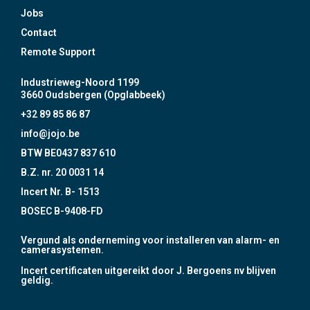
Jobs
Contact
Remote Support
Industrieweg-Noord 1199
3660 Oudsbergen (Opglabbeek)
+32 89 85 86 87
info@jojo.be
BTW BE0437 837 610
B.Z. nr. 20 0031 14
Incert Nr. B- 1513
BOSEC B-9408-FD
Vergund als onderneming voor installeren van alarm- en
camerasystemen.
Incert certificaten uitgereikt door J. Bergoens nv blijven
geldig.