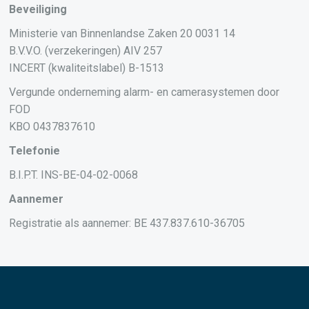
Beveiliging
Ministerie van Binnenlandse Zaken 20 0031 14
B.V.V.O. (verzekeringen) AIV 257
INCERT (kwaliteitslabel) B-1513
Vergunde onderneming alarm- en camerasystemen door
FOD
KBO 0437837610
Telefonie
B.I.P.T. INS-BE-04-02-0068
Aannemer
Registratie als aannemer: BE 437.837.610-36705