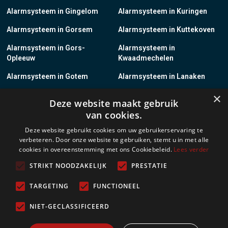
Alarmsysteem in Gingelom
Alarmsysteem in Kuringen
Alarmsysteem in Gorsem
Alarmsysteem in Kuttekoven
Alarmsysteem in Gors-
Alarmsysteem in
Opleeuw
Kwaadmechelen
Alarmsysteem in Gotem
Alarmsysteem in Lanaken
×
Alarmsysteem in Groot-
Alarmsysteem in Lanklaar
Deze website maakt gebruik
Gelmen
van cookies.
Alarmsysteem in Groot-Loon
Alarmsysteem in Lauw
Deze website gebruikt cookies om uw gebruikerservaring te
verbeteren. Door onze website te gebruiken, stemt u in met alle
Alarmsysteem in Grote-
Alarmsysteem in
cookies in overeenstemming met ons Cookiebeleid.
Lees verder
Brogel
Leopoldsburg
STRIKT NOODZAKELIJK
PRESTATIE
Alarmsysteem in Grote-
Alarmsysteem in Leut
Spouwen
TARGETING
FUNCTIONEEL
Alarmsysteem in Gruitrode
Alarmsysteem in Linkhout
NIET-GECLASSIFICEERD
Alarmsysteem in Guigoven
Alarmsysteem in Loksbergen