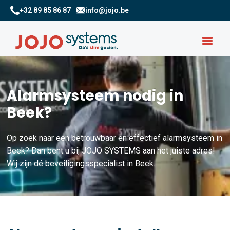
+32 89 85 86 87
info@jojo.be
Alarmsysteem nodig in
Beek?
Op zoek naar een betrouwbaar en effectief alarmsysteem in
Beek? Dan bent u bij JOJO SYSTEMS aan het juiste adres!
Wij zijn dé beveiligingsspecialist in Beek.