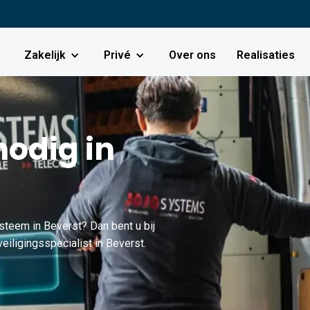
Zakelijk
Privé
Over ons
Realisaties
odig in
steem in Beverst? Dan bent u bij
iligingsspecialist in Beverst.