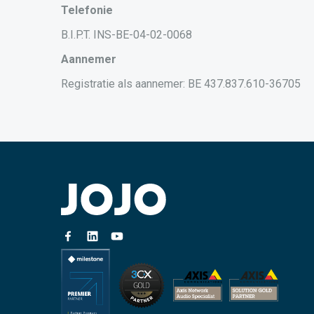
Telefonie
B.I.P.T. INS-BE-04-02-0068
Aannemer
Registratie als aannemer: BE 437.837.610-36705