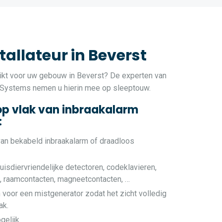
allateur in Beverst
kt voor uw gebouw in Beverst? De experten van
 Systems nemen u hierin mee op sleeptouw.
op vlak van inbraakalarm
:
van bekabeld inbraakalarm of draadloos
uisdiervriendelijke detectoren, codeklavieren,
e, raamcontacten, magneetcontacten, …
 voor een mistgenerator zodat het zicht volledig
ak.
gelijk