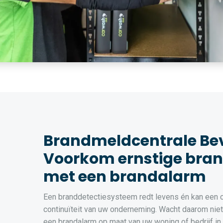
Brandmeldcentrale Bev
Voorkom ernstige bra
met een brandalarm
Een branddetectiesysteem redt levens én kan een cr
continuïteit van uw onderneming. Wacht daarom niet t
een brandalarm op maat van uw woning of bedrijf in