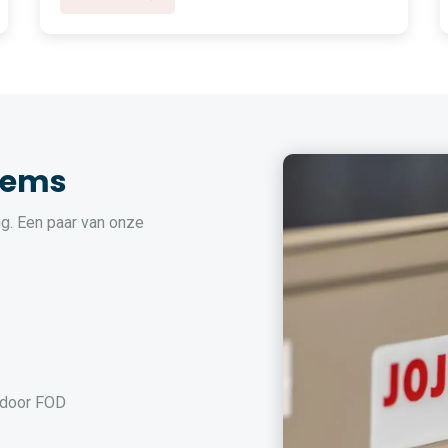
tems
g. Een paar van onze
 door FOD