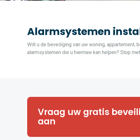
Alarmsystemen instal
Wilt u de beveiliging van uw woning, appartement, be
alarmsystemen die u hiermee kan helpen? Stop met z
Hoe veilig is uw huis, appartemen
Vraag uw gratis bevei
of magazijn? Vraag een vrijblij
veiligheidsanalyse aan.
aan