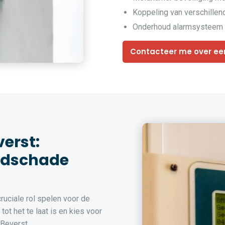
Koppeling van verschille
Onderhoud alarmsysteem 
Contacteer me over ee
erst:
ndschade
uciale rol spelen voor de
ot het te laat is en kies voor
 Beverst.