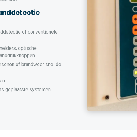
anddetectie
nddetectie of conventionele
melders, optische
randdrukknoppen, … .
rsonen of brandweer snel de
men
s geplaatste systemen.