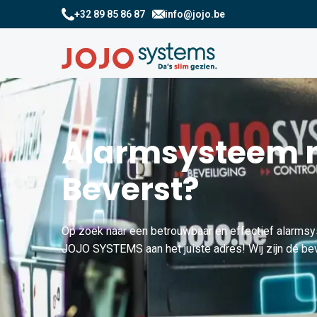
+32 89 85 86 87
info@jojo.be
Alarmsysteem n
Beverst?
Op zoek naar een betrouwbaar en effectief alarmsy
JOJO SYSTEMS aan het juiste adres! Wij zijn dé beve