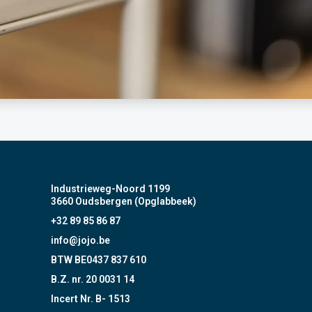
Industrieweg-Noord 1199
3660 Oudsbergen (Opglabbeek)
+32 89 85 86 87
info@jojo.be
BTW BE0437 837 610
B.Z. nr. 20 0031 14
Incert Nr. B- 1513