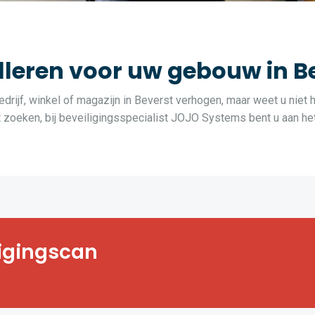
leren voor uw gebouw in B
drijf, winkel of magazijn in Beverst verhogen, maar weet u niet 
oeken, bij beveiligingsspecialist JOJO Systems bent u aan het 
t, bedrijf, winkel
ligingscan
vende