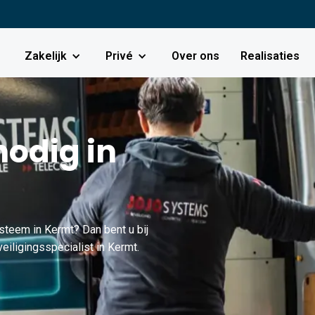
Zakelijk
Privé
Over ons
Realisaties
odig in
steem in Kermt? Dan bent u bij
iligingsspecialist in Kermt.