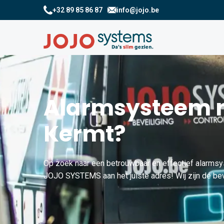
+32 89 85 86 87
info@jojo.be
Alarmsysteem n
Kermt?
Op zoek naar een betrouwbaar en effectief alarmsy
JOJO SYSTEMS aan het juiste adres! Wij zijn dé beve