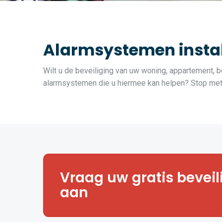
Alarmsystemen instal
Wilt u de beveiliging van uw woning, appartement, be
alarmsystemen die u hiermee kan helpen? Stop met z
Hoe veilig is uw huis, appartemen
Vraag uw gratis bevei
of magazijn? Vraag een vrijblij
veiligheidsanalyse aan.
aan