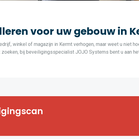
leren voor uw gebouw in K
drijf, winkel of magazijn in Kermt verhogen, maar weet u niet ho
oeken, bij beveiligingsspecialist JOJO Systems bent u aan het 
t, bedrijf, winkel
ligingscan
vende