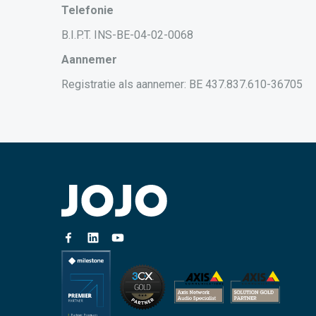
Telefonie
B.I.P.T. INS-BE-04-02-0068
Aannemer
Registratie als aannemer: BE 437.837.610-36705