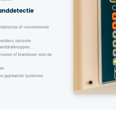
anddetectie
nddetectie of conventionele
melders, optische
randdrukknoppen, … .
rsonen of brandweer snel de
men
s geplaatste systemen.