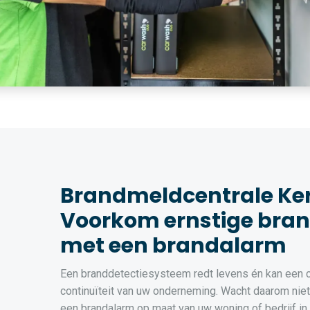
Brandmeldcentrale Ke
Voorkom ernstige bra
met een brandalarm
Een branddetectiesysteem redt levens én kan een cr
continuïteit van uw onderneming. Wacht daarom niet t
een brandalarm op maat van uw woning of bedrijf in