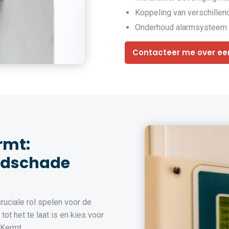
Koppeling van verschille
Onderhoud alarmsysteem 
Contacteer me over ee
rmt:
ndschade
uciale rol spelen voor de
ot het te laat is en kies voor
 Kermt.