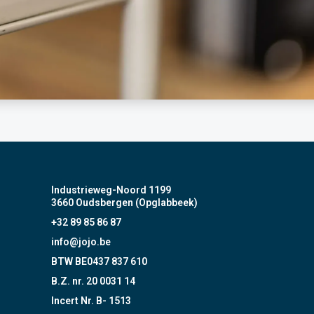
Industrieweg-Noord 1199
3660 Oudsbergen (Opglabbeek)
+32 89 85 86 87
info@jojo.be
BTW BE0437 837 610
B.Z. nr. 20 0031 14
Incert Nr. B- 1513