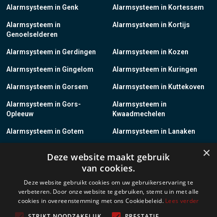
Alarmsysteem in Genk
Alarmsysteem in Kortessem
Alarmsysteem in
Alarmsysteem in Kortijs
Genoelselderen
Alarmsysteem in Gerdingen
Alarmsysteem in Kozen
Alarmsysteem in Gingelom
Alarmsysteem in Kuringen
Alarmsysteem in Gorsem
Alarmsysteem in Kuttekoven
Alarmsysteem in Gors-
Alarmsysteem in
Opleeuw
Kwaadmechelen
Alarmsysteem in Gotem
Alarmsysteem in Lanaken
×
Alarmsysteem in Groot-
Alarmsysteem in Lanklaar
Deze website maakt gebruik
Gelmen
van cookies.
Alarmsysteem in Groot-Loon
Alarmsysteem in Lauw
Deze website gebruikt cookies om uw gebruikerservaring te
verbeteren. Door onze website te gebruiken, stemt u in met alle
Alarmsysteem in Grote-
Alarmsysteem in
cookies in overeenstemming met ons Cookiebeleid.
Lees verder
Brogel
Leopoldsburg
STRIKT NOODZAKELIJK
PRESTATIE