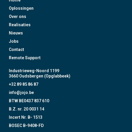
Home
Oplossingen
Over ons
Realisaties
Nieuws
Jobs
Contact
Remote Support
Industrieweg-Noord 1199
3660 Oudsbergen (Opglabbeek)
+32 89 85 86 87
info@jojo.be
BTW BE0437 837 610
B.Z. nr. 20 0031 14
Incert Nr. B- 1513
BOSEC B-9408-FD