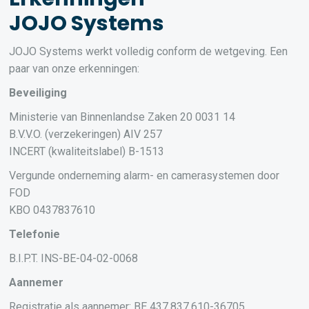
JOJO Systems
JOJO Systems werkt volledig conform de wetgeving. Een
paar van onze erkenningen:
Beveiliging
Ministerie van Binnenlandse Zaken 20 0031 14
B.V.V.O. (verzekeringen) AIV 257
INCERT (kwaliteitslabel) B-1513
Vergunde onderneming alarm- en camerasystemen door
FOD
KBO 0437837610
Telefonie
B.I.P.T. INS-BE-04-02-0068
Aannemer
Registratie als aannemer: BE 437.837.610-36705