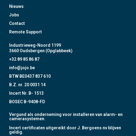
Nieuws
Jobs
Contact
Remote Support
Industrieweg-Noord 1199
3660 Oudsbergen (Opglabbeek)
+32 89 85 86 87
info@jojo.be
BTW BE0437 837 610
B.Z. nr. 20 0031 14
Incert Nr. B- 1513
BOSEC B-9408-FD
Vergund als onderneming voor installeren van alarm- en
camerasystemen.
Incert certificaten uitgereikt door J. Bergoens nv blijven
geldig.