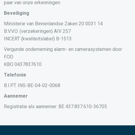
paar van onze erkenningen:
Beveiliging
Ministerie van Binnenlandse Zaken 20 0031 14
B.V.V.O. (verzekeringen) AIV 257
INCERT (kwaliteitslabel) B-1513
Vergunde onderneming alarm- en camerasystemen door
FOD
KBO 0437837610
Telefonie
B.I.P.T. INS-BE-04-02-0068
Aannemer
Registratie als aannemer: BE 437.837.610-36705