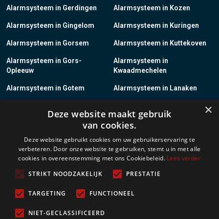
Alarmsysteem in Gerdingen
Alarmsysteem in Kozen
Alarmsysteem in Gingelom
Alarmsysteem in Kuringen
Alarmsysteem in Gorsem
Alarmsysteem in Kuttekoven
Alarmsysteem in Gors-
Alarmsysteem in
Opleeuw
Kwaadmechelen
Alarmsysteem in Gotem
Alarmsysteem in Lanaken
×
Alarmsysteem in Groot-
Alarmsysteem in Lanklaar
Deze website maakt gebruik
Gelmen
van cookies.
Alarmsysteem in Groot-Loon
Alarmsysteem in Lauw
Deze website gebruikt cookies om uw gebruikerservaring te
verbeteren. Door onze website te gebruiken, stemt u in met alle
Alarmsysteem in Grote-
Alarmsysteem in
cookies in overeenstemming met ons Cookiebeleid.
Lees verder
Brogel
Leopoldsburg
STRIKT NOODZAKELIJK
PRESTATIE
Alarmsysteem in Grote-
Alarmsysteem in Leut
Spouwen
TARGETING
FUNCTIONEEL
Alarmsysteem in Gruitrode
Alarmsysteem in Linkhout
NIET-GECLASSIFICEERD