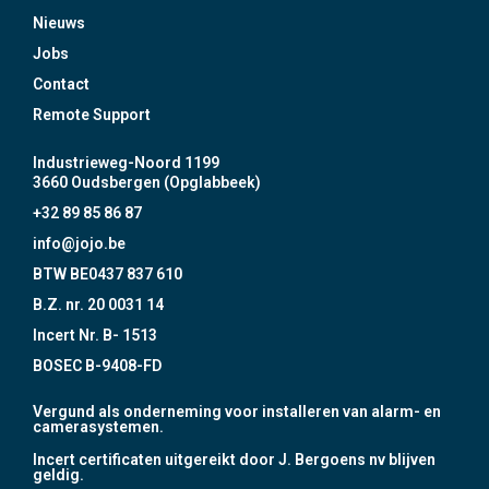
Nieuws
Jobs
Contact
Remote Support
Industrieweg-Noord 1199
3660 Oudsbergen (Opglabbeek)
+32 89 85 86 87
info@jojo.be
BTW BE0437 837 610
B.Z. nr. 20 0031 14
Incert Nr. B- 1513
BOSEC B-9408-FD
Vergund als onderneming voor installeren van alarm- en
camerasystemen.
Incert certificaten uitgereikt door J. Bergoens nv blijven
geldig.