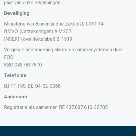
paar van onze erkenningen:
Beveiliging
Ministerie van Binnenlandse Zaken 20 0031 14
B.V.V.O. (verzekeringen) AIV 257
INCERT (kwaliteitslabel) B-1513
Vergunde onderneming alarm- en camerasystemen door
FOD
KBO 0437837610
Telefonie
B.I.P.T. INS-BE-04-02-0068
Aannemer
Registratie als aannemer: BE 437.837.610-36705