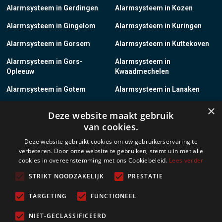
Alarmsysteem in Gerdingen
Alarmsysteem in Kozen
Alarmsysteem in Gingelom
Alarmsysteem in Kuringen
Alarmsysteem in Gorsem
Alarmsysteem in Kuttekoven
Alarmsysteem in Gors-
Alarmsysteem in
Opleeuw
Kwaadmechelen
Alarmsysteem in Gotem
Alarmsysteem in Lanaken
×
Alarmsysteem in Groot-
Alarmsysteem in Lanklaar
Deze website maakt gebruik
Gelmen
van cookies.
Alarmsysteem in Groot-Loon
Alarmsysteem in Lauw
Deze website gebruikt cookies om uw gebruikerservaring te
verbeteren. Door onze website te gebruiken, stemt u in met alle
Alarmsysteem in Grote-
Alarmsysteem in
cookies in overeenstemming met ons Cookiebeleid.
Lees verder
Brogel
Leopoldsburg
STRIKT NOODZAKELIJK
PRESTATIE
Alarmsysteem in Grote-
Alarmsysteem in Leut
Spouwen
TARGETING
FUNCTIONEEL
Alarmsysteem in Gruitrode
Alarmsysteem in Linkhout
NIET-GECLASSIFICEERD