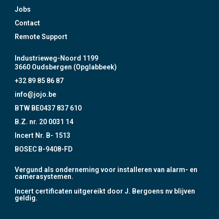
Jobs
Contact
Remote Support
Industrieweg-Noord 1199
3660 Oudsbergen (Opglabbeek)
+32 89 85 86 87
info@jojo.be
BTW BE0437 837 610
B.Z. nr. 20 0031 14
Incert Nr. B- 1513
BOSEC B-9408-FD
Vergund als onderneming voor installeren van alarm- en
camerasystemen.
Incert certificaten uitgereikt door J. Bergoens nv blijven
geldig.