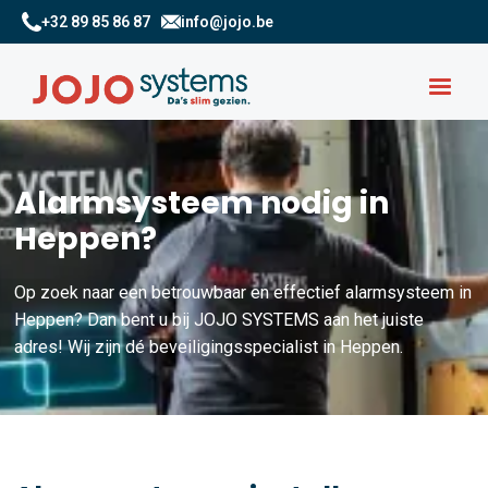
+32 89 85 86 87
info@jojo.be
Alarmsysteem nodig in
Heppen?
Op zoek naar een betrouwbaar en effectief alarmsysteem in
Heppen? Dan bent u bij JOJO SYSTEMS aan het juiste
adres! Wij zijn dé beveiligingsspecialist in Heppen.