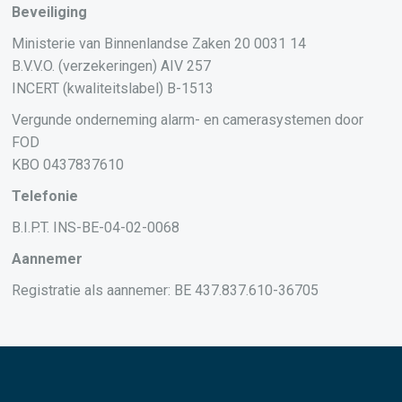
Beveiliging
Ministerie van Binnenlandse Zaken 20 0031 14
B.V.V.O. (verzekeringen) AIV 257
INCERT (kwaliteitslabel) B-1513
Vergunde onderneming alarm- en camerasystemen door
FOD
KBO 0437837610
Telefonie
B.I.P.T. INS-BE-04-02-0068
Aannemer
Registratie als aannemer: BE 437.837.610-36705