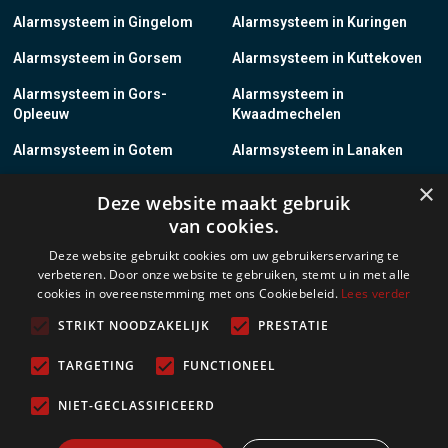
Alarmsysteem in Gingelom
Alarmsysteem in Kuringen
Alarmsysteem in Gorsem
Alarmsysteem in Kuttekoven
Alarmsysteem in Gors-
Alarmsysteem in
Opleeuw
Kwaadmechelen
Alarmsysteem in Gotem
Alarmsysteem in Lanaken
×
Alarmsysteem in Groot-
Alarmsysteem in Lanklaar
Deze website maakt gebruik
Gelmen
van cookies.
Alarmsysteem in Groot-Loon
Alarmsysteem in Lauw
Deze website gebruikt cookies om uw gebruikerservaring te
verbeteren. Door onze website te gebruiken, stemt u in met alle
Alarmsysteem in Grote-
Alarmsysteem in
cookies in overeenstemming met ons Cookiebeleid.
Lees verder
Brogel
Leopoldsburg
STRIKT NOODZAKELIJK
PRESTATIE
Alarmsysteem in Grote-
Alarmsysteem in Leut
Spouwen
TARGETING
FUNCTIONEEL
Alarmsysteem in Gruitrode
Alarmsysteem in Linkhout
NIET-GECLASSIFICEERD
Alarmsysteem in Guigoven
Alarmsysteem in Loksbergen