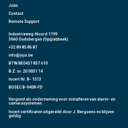
Jobs
Contact
Remote Support
Industrieweg-Noord 1199
3660 Oudsbergen (Opglabbeek)
+32 89 85 86 87
info@jojo.be
BTW BE0437 837 610
B.Z. nr. 20 0031 14
Incert Nr. B- 1513
BOSEC B-9408-FD
Vergund als onderneming voor installeren van alarm- en
camerasystemen.
Incert certificaten uitgereikt door J. Bergoens nv blijven
geldig.