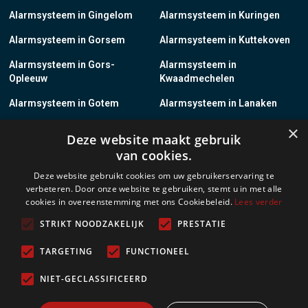
Alarmsysteem in Gingelom
Alarmsysteem in Kuringen
Alarmsysteem in Gorsem
Alarmsysteem in Kuttekoven
Alarmsysteem in Gors-
Alarmsysteem in
Opleeuw
Kwaadmechelen
Alarmsysteem in Gotem
Alarmsysteem in Lanaken
×
Alarmsysteem in Groot-
Alarmsysteem in Lanklaar
Deze website maakt gebruik
Gelmen
van cookies.
Alarmsysteem in Groot-Loon
Alarmsysteem in Lauw
Deze website gebruikt cookies om uw gebruikerservaring te
verbeteren. Door onze website te gebruiken, stemt u in met alle
Alarmsysteem in Grote-
Alarmsysteem in
cookies in overeenstemming met ons Cookiebeleid.
Lees verder
Brogel
Leopoldsburg
STRIKT NOODZAKELIJK
PRESTATIE
Alarmsysteem in Grote-
Alarmsysteem in Leut
Spouwen
TARGETING
FUNCTIONEEL
Alarmsysteem in Gruitrode
Alarmsysteem in Linkhout
NIET-GECLASSIFICEERD
Alarmsysteem in Guigoven
Alarmsysteem in Loksbergen