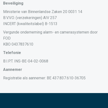
Beveiliging
Ministerie van Binnenlandse Zaken 20 0031 14
B.V.V.O. (verzekeringen) AIV 257
INCERT (kwaliteitslabel) B-1513
Vergunde onderneming alarm- en camerasystemen door
FOD
KBO 0437837610
Telefonie
B.I.P.T. INS-BE-04-02-0068
Aannemer
Registratie als aannemer: BE 437.837.610-36705