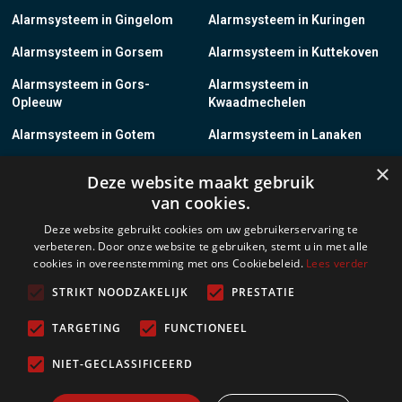
Alarmsysteem in Gingelom
Alarmsysteem in Kuringen
Alarmsysteem in Gorsem
Alarmsysteem in Kuttekoven
Alarmsysteem in Gors-
Alarmsysteem in
Opleeuw
Kwaadmechelen
Alarmsysteem in Gotem
Alarmsysteem in Lanaken
×
Alarmsysteem in Groot-
Alarmsysteem in Lanklaar
Deze website maakt gebruik
Gelmen
van cookies.
Alarmsysteem in Groot-Loon
Alarmsysteem in Lauw
Deze website gebruikt cookies om uw gebruikerservaring te
verbeteren. Door onze website te gebruiken, stemt u in met alle
Alarmsysteem in Grote-
Alarmsysteem in
cookies in overeenstemming met ons Cookiebeleid.
Lees verder
Brogel
Leopoldsburg
STRIKT NOODZAKELIJK
PRESTATIE
Alarmsysteem in Grote-
Alarmsysteem in Leut
Spouwen
TARGETING
FUNCTIONEEL
Alarmsysteem in Gruitrode
Alarmsysteem in Linkhout
NIET-GECLASSIFICEERD
Alarmsysteem in Guigoven
Alarmsysteem in Loksbergen