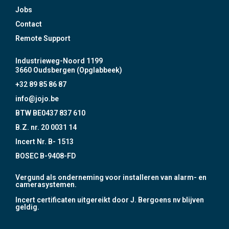
Jobs
Contact
Remote Support
Industrieweg-Noord 1199
3660 Oudsbergen (Opglabbeek)
+32 89 85 86 87
info@jojo.be
BTW BE0437 837 610
B.Z. nr. 20 0031 14
Incert Nr. B- 1513
BOSEC B-9408-FD
Vergund als onderneming voor installeren van alarm- en
camerasystemen.
Incert certificaten uitgereikt door J. Bergoens nv blijven
geldig.