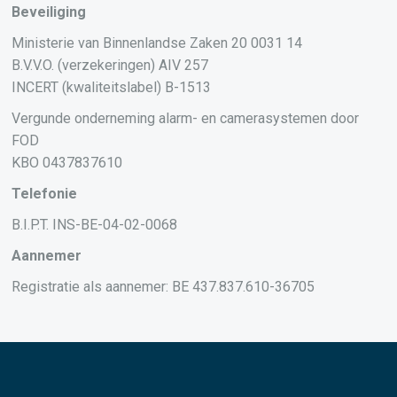
Beveiliging
Ministerie van Binnenlandse Zaken 20 0031 14
B.V.V.O. (verzekeringen) AIV 257
INCERT (kwaliteitslabel) B-1513
Vergunde onderneming alarm- en camerasystemen door
FOD
KBO 0437837610
Telefonie
B.I.P.T. INS-BE-04-02-0068
Aannemer
Registratie als aannemer: BE 437.837.610-36705