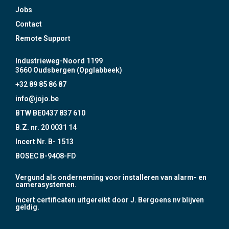
Jobs
Contact
Remote Support
Industrieweg-Noord 1199
3660 Oudsbergen (Opglabbeek)
+32 89 85 86 87
info@jojo.be
BTW BE0437 837 610
B.Z. nr. 20 0031 14
Incert Nr. B- 1513
BOSEC B-9408-FD
Vergund als onderneming voor installeren van alarm- en
camerasystemen.
Incert certificaten uitgereikt door J. Bergoens nv blijven
geldig.