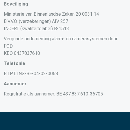
Beveiliging
Ministerie van Binnenlandse Zaken 20 0031 14
B.V.V.O. (verzekeringen) AIV 257
INCERT (kwaliteitslabel) B-1513
Vergunde onderneming alarm- en camerasystemen door
FOD
KBO 0437837610
Telefonie
B.I.P.T. INS-BE-04-02-0068
Aannemer
Registratie als aannemer: BE 437.837.610-36705