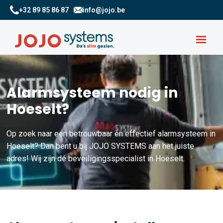
+32 89 85 86 87
info@jojo.be
Alarmsysteem nodig in
Hoeselt?
Op zoek naar een betrouwbaar en effectief alarmsysteem in
Hoeselt? Dan bent u bij JOJO SYSTEMS aan het juiste
adres! Wij zijn dé beveiligingsspecialist in Hoeselt.