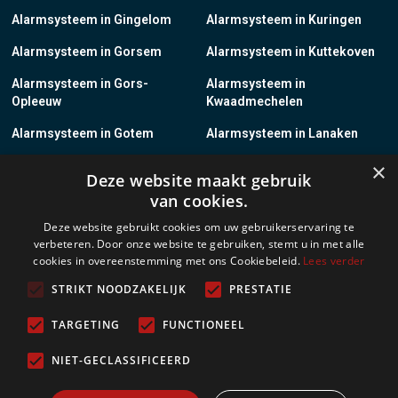
Alarmsysteem in Gingelom
Alarmsysteem in Kuringen
Alarmsysteem in Gorsem
Alarmsysteem in Kuttekoven
Alarmsysteem in Gors-
Alarmsysteem in
Opleeuw
Kwaadmechelen
Alarmsysteem in Gotem
Alarmsysteem in Lanaken
×
Alarmsysteem in Groot-
Alarmsysteem in Lanklaar
Deze website maakt gebruik
Gelmen
van cookies.
Alarmsysteem in Groot-Loon
Alarmsysteem in Lauw
Deze website gebruikt cookies om uw gebruikerservaring te
verbeteren. Door onze website te gebruiken, stemt u in met alle
Alarmsysteem in Grote-
Alarmsysteem in
cookies in overeenstemming met ons Cookiebeleid.
Lees verder
Brogel
Leopoldsburg
STRIKT NOODZAKELIJK
PRESTATIE
Alarmsysteem in Grote-
Alarmsysteem in Leut
Spouwen
TARGETING
FUNCTIONEEL
Alarmsysteem in Gruitrode
Alarmsysteem in Linkhout
NIET-GECLASSIFICEERD
Alarmsysteem in Guigoven
Alarmsysteem in Loksbergen