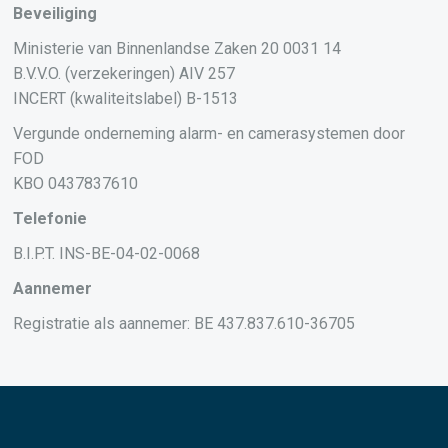
Beveiliging
Ministerie van Binnenlandse Zaken 20 0031 14
B.V.V.O. (verzekeringen) AIV 257
INCERT (kwaliteitslabel) B-1513
Vergunde onderneming alarm- en camerasystemen door
FOD
KBO 0437837610
Telefonie
B.I.P.T. INS-BE-04-02-0068
Aannemer
Registratie als aannemer: BE 437.837.610-36705