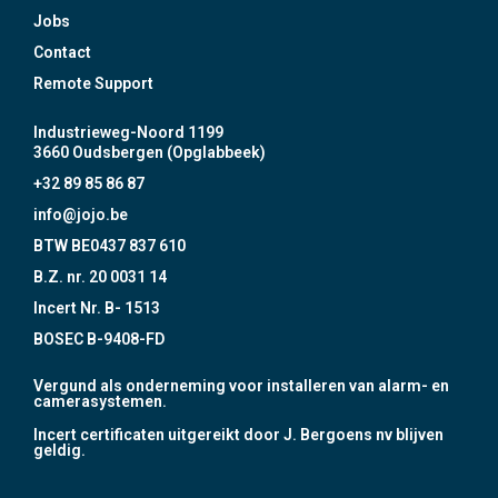
Jobs
Contact
Remote Support
Industrieweg-Noord 1199
3660 Oudsbergen (Opglabbeek)
+32 89 85 86 87
info@jojo.be
BTW BE0437 837 610
B.Z. nr. 20 0031 14
Incert Nr. B- 1513
BOSEC B-9408-FD
Vergund als onderneming voor installeren van alarm- en
camerasystemen.
Incert certificaten uitgereikt door J. Bergoens nv blijven
geldig.