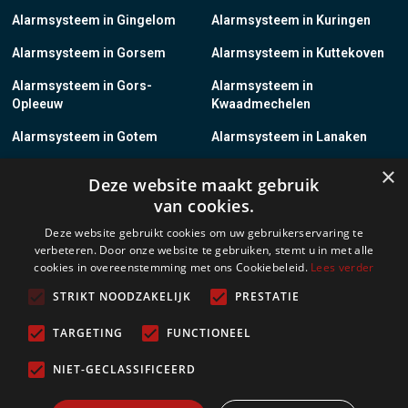
Alarmsysteem in Gingelom
Alarmsysteem in Kuringen
Alarmsysteem in Gorsem
Alarmsysteem in Kuttekoven
Alarmsysteem in Gors-
Alarmsysteem in
Opleeuw
Kwaadmechelen
Alarmsysteem in Gotem
Alarmsysteem in Lanaken
×
Alarmsysteem in Groot-
Alarmsysteem in Lanklaar
Deze website maakt gebruik
Gelmen
van cookies.
Alarmsysteem in Groot-Loon
Alarmsysteem in Lauw
Deze website gebruikt cookies om uw gebruikerservaring te
verbeteren. Door onze website te gebruiken, stemt u in met alle
Alarmsysteem in Grote-
Alarmsysteem in
cookies in overeenstemming met ons Cookiebeleid.
Lees verder
Brogel
Leopoldsburg
STRIKT NOODZAKELIJK
PRESTATIE
Alarmsysteem in Grote-
Alarmsysteem in Leut
Spouwen
TARGETING
FUNCTIONEEL
Alarmsysteem in Gruitrode
Alarmsysteem in Linkhout
NIET-GECLASSIFICEERD
Alarmsysteem in Guigoven
Alarmsysteem in Loksbergen