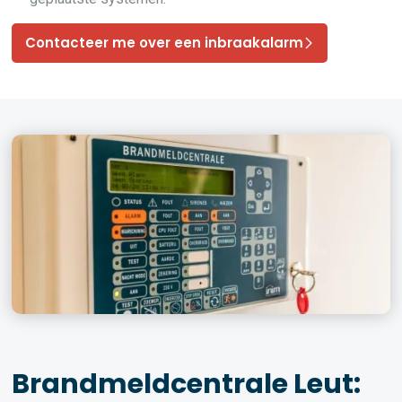
Contacteer me over een inbraakalarm
Brandmeldcentrale Leut: