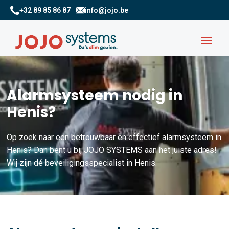
+32 89 85 86 87
info@jojo.be
Alarmsysteem nodig in
Henis?
Op zoek naar een betrouwbaar en effectief alarmsysteem in
Henis? Dan bent u bij JOJO SYSTEMS aan het juiste adres!
Wij zijn dé beveiligingsspecialist in Henis.