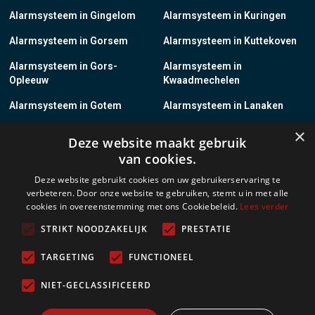
Alarmsysteem in Gingelom
Alarmsysteem in Kuringen
Alarmsysteem in Gorsem
Alarmsysteem in Kuttekoven
Alarmsysteem in Gors-
Alarmsysteem in
Opleeuw
Kwaadmechelen
Alarmsysteem in Gotem
Alarmsysteem in Lanaken
×
Alarmsysteem in Groot-
Alarmsysteem in Lanklaar
Deze website maakt gebruik
Gelmen
van cookies.
Alarmsysteem in Groot-Loon
Alarmsysteem in Lauw
Deze website gebruikt cookies om uw gebruikerservaring te
verbeteren. Door onze website te gebruiken, stemt u in met alle
Alarmsysteem in Grote-
Alarmsysteem in
cookies in overeenstemming met ons Cookiebeleid.
Lees verder
Brogel
Leopoldsburg
STRIKT NOODZAKELIJK
PRESTATIE
Alarmsysteem in Grote-
Alarmsysteem in Leut
Spouwen
TARGETING
FUNCTIONEEL
Alarmsysteem in Gruitrode
Alarmsysteem in Linkhout
NIET-GECLASSIFICEERD
Alarmsysteem in Guigoven
Alarmsysteem in Loksbergen