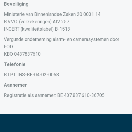
Beveiliging
Ministerie van Binnenlandse Zaken 20 0031 14
B.V.V.O. (verzekeringen) AIV 257
INCERT (kwaliteitslabel) B-1513
Vergunde onderneming alarm- en camerasystemen door
FOD
KBO 0437837610
Telefonie
B.I.P.T. INS-BE-04-02-0068
Aannemer
Registratie als aannemer: BE 437.837.610-36705