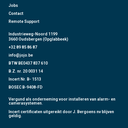
Jobs
Contact
Remote Support
Industrieweg-Noord 1199
3660 Oudsbergen (Opglabbeek)
+32 89 85 86 87
info@jojo.be
BTW BE0437 837 610
B.Z. nr. 20 0031 14
Incert Nr. B- 1513
BOSEC B-9408-FD
Vergund als onderneming voor installeren van alarm- en
camerasystemen.
Incert certificaten uitgereikt door J. Bergoens nv blijven
geldig.