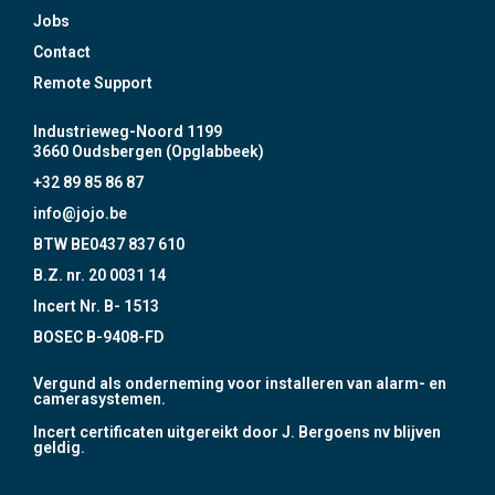
Jobs
Contact
Remote Support
Industrieweg-Noord 1199
3660 Oudsbergen (Opglabbeek)
+32 89 85 86 87
info@jojo.be
BTW BE0437 837 610
B.Z. nr. 20 0031 14
Incert Nr. B- 1513
BOSEC B-9408-FD
Vergund als onderneming voor installeren van alarm- en
camerasystemen.
Incert certificaten uitgereikt door J. Bergoens nv blijven
geldig.