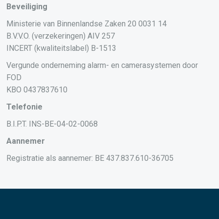
Beveiliging
Ministerie van Binnenlandse Zaken 20 0031 14
B.V.V.O. (verzekeringen) AIV 257
INCERT (kwaliteitslabel) B-1513
Vergunde onderneming alarm- en camerasystemen door
FOD
KBO 0437837610
Telefonie
B.I.P.T. INS-BE-04-02-0068
Aannemer
Registratie als aannemer: BE 437.837.610-36705