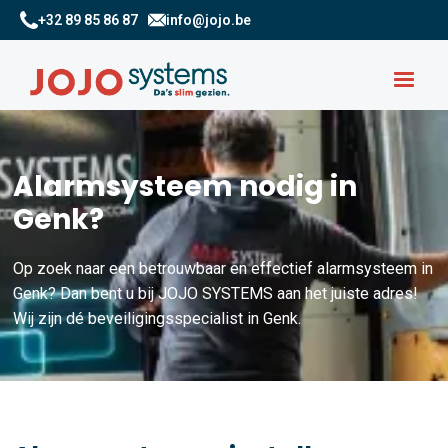
+32 89 85 86 87
info@jojo.be
Alarmsysteem nodig in
Genk?
Op zoek naar een betrouwbaar en effectief alarmsysteem in
Genk? Dan bent u bij JOJO SYSTEMS aan het juiste adres!
Wij zijn dé beveiligingsspecialist in Genk.