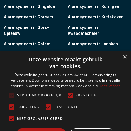
Alarmsysteem in Gingelom
Alarmsysteem in Kuringen
Alarmsysteem in Gorsem
Alarmsysteem in Kuttekoven
Alarmsysteem in Gors-
Alarmsysteem in
Opleeuw
Kwaadmechelen
Alarmsysteem in Gotem
Alarmsysteem in Lanaken
×
Alarmsysteem in Groot-
Alarmsysteem in Lanklaar
Deze website maakt gebruik
Gelmen
van cookies.
Alarmsysteem in Groot-Loon
Alarmsysteem in Lauw
Deze website gebruikt cookies om uw gebruikerservaring te
verbeteren. Door onze website te gebruiken, stemt u in met alle
Alarmsysteem in Grote-
Alarmsysteem in
cookies in overeenstemming met ons Cookiebeleid.
Lees verder
Brogel
Leopoldsburg
STRIKT NOODZAKELIJK
PRESTATIE
Alarmsysteem in Grote-
Alarmsysteem in Leut
Spouwen
TARGETING
FUNCTIONEEL
Alarmsysteem in Gruitrode
Alarmsysteem in Linkhout
NIET-GECLASSIFICEERD
Alarmsysteem in Guigoven
Alarmsysteem in Loksbergen