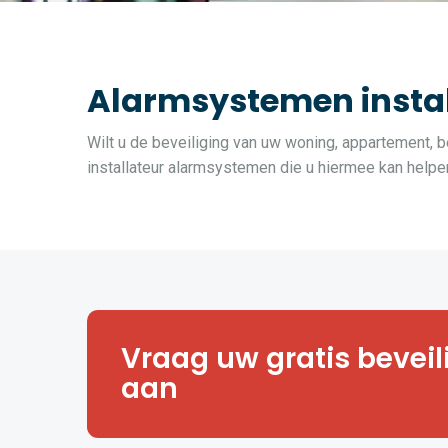
Alarmsystemen instal
Wilt u de beveiliging van uw woning, appartement, b
installateur alarmsystemen die u hiermee kan helpe
Hoe veilig is uw huis, appartemen
Vraag uw gratis bevei
of magazijn? Vraag een vrijblij
veiligheidsanalyse aan.
aan