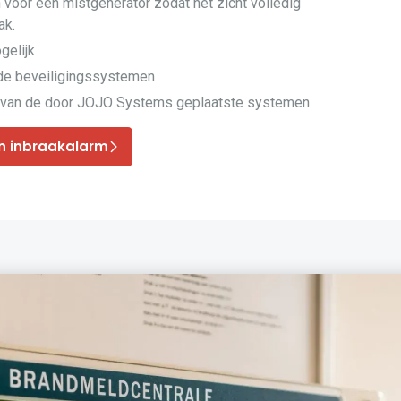
 voor een mistgenerator zodat het zicht volledig
ak.
gelijk
nde beveiligingssystemen
van de door JOJO Systems geplaatste systemen.
n inbraakalarm