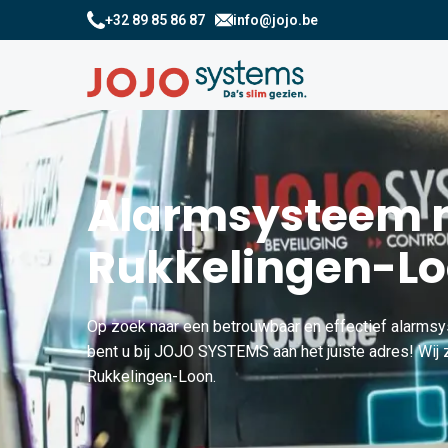
+32 89 85 86 87
info@jojo.be
Alarmsysteem n
Rukkelingen-L
Op zoek naar een betrouwbaar en effectief alarms
bent u bij JOJO SYSTEMS aan het juiste adres! Wij z
Rukkelingen-Loon.