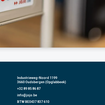
Industrieweg-Noord 1199
3660 Oudsbergen (Opglabbeek)
+32 89 85 86 87
info@jojo.be
BTW BE0437 837 610