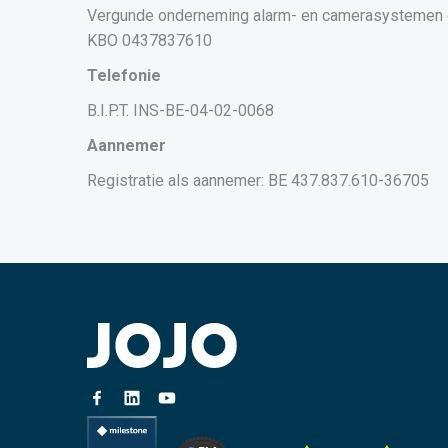
Vergunde onderneming alarm- en camerasystemen
KBO 0437837610
Telefonie
B.I.P.T. INS-BE-04-02-0068
Aannemer
Registratie als aannemer: BE 437.837.610-36705