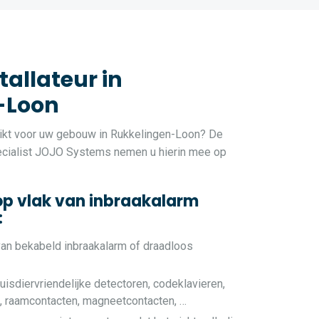
allateur in
-Loon
ikt voor uw gebouw in Rukkelingen-Loon? De
ecialist JOJO Systems nemen u hierin mee op
op vlak van inbraakalarm
:
van bekabeld inbraakalarm of draadloos
uisdiervriendelijke detectoren, codeklavieren,
e, raamcontacten, magneetcontacten, …