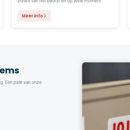
zones van het bedrijf en op welk moment.
Meer info
tems
g. Een paar van onze