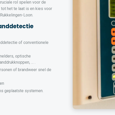
uciale rol spelen voor de
ot het te laat is en kies voor
 Rukkelingen-Loon.
anddetectie
nddetectie of conventionele
melders, optische
randdrukknoppen, … .
rsonen of brandweer snel de
men
s geplaatste systemen.