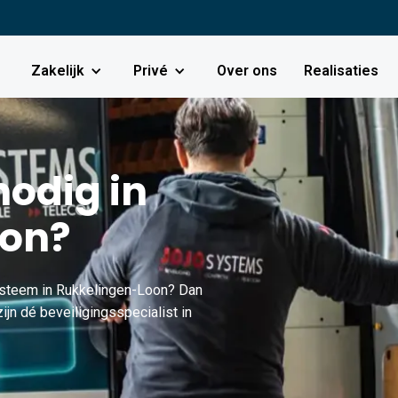
Zakelijk
Privé
Over ons
Realisaties
odig in
oon?
ysteem in Rukkelingen-Loon? Dan
ijn dé beveiligingsspecialist in