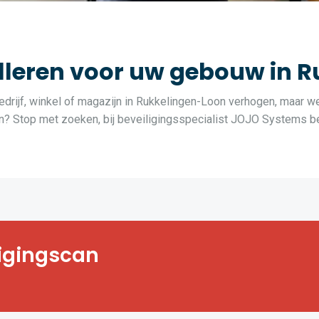
leren voor uw gebouw in 
edrijf, winkel of magazijn in Rukkelingen-Loon verhogen, maar w
n? Stop met zoeken, bij beveiligingsspecialist JOJO Systems ben
t, bedrijf, winkel
ligingscan
vende