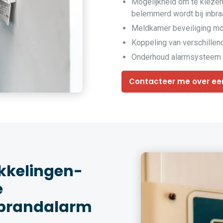
Mogelijkheid om te kiezen
belemmerd wordt bij inbra
Meldkamer beveiliging mo
Koppeling van verschille
Onderhoud alarmsysteem 
Contacteer me over ee
kkelingen-
e
 brandalarm